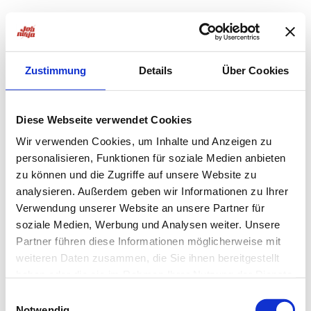
Zustimmung
Details
Über Cookies
Diese Webseite verwendet Cookies
Wir verwenden Cookies, um Inhalte und Anzeigen zu
personalisieren, Funktionen für soziale Medien anbieten
zu können und die Zugriffe auf unsere Website zu
analysieren. Außerdem geben wir Informationen zu Ihrer
Verwendung unserer Website an unsere Partner für
soziale Medien, Werbung und Analysen weiter. Unsere
Partner führen diese Informationen möglicherweise mit
weiteren Daten zusammen, die Sie ihnen bereitgestellt
haben oder die sie im Rahmen Ihrer Nutzung der Dienste
Application error: a
client
-side exception has occurred while
gesammelt haben.
Einwilligungsauswahl
Notwendig
loading
jobninja.com
(see the
browser console
for more