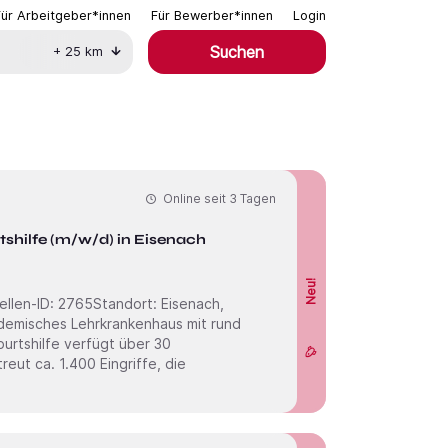
Für Arbeitgeber*innen
Für Bewerber*innen
Login
Suchen
+
25
km
Online seit
3 Tagen
Leitender Oberarzt für Gynäkologie und Geburtshilfe (m/w/d) in Eisenach
Neu!
urtshilfe verfügt über 30
eut ca. 1.400 Eingriffe, die