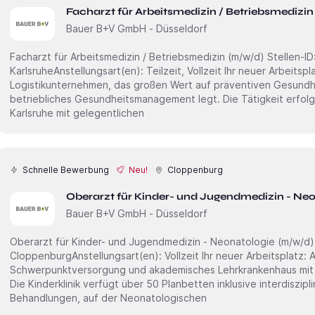
Facharzt für Arbeitsmedizin / Betriebsmedizin
Bauer B+V GmbH - Düsseldorf
Facharzt für Arbeitsmedizin / Betriebsmedizin (m/w/d) Stellen-ID: 3311Standort:
KarlsruheAnstellungsart(en): Teilzeit, Vollzeit Ihr neuer Arbeitsplatz: Großes, bundesweit tätiges
Logistikunternehmen, das großen Wert auf präventiven Gesundh
betriebliches Gesundheitsmanagement legt. Die Tätigkeit erfolg
Karlsruhe mit gelegentlichen
Schnelle Bewerbung
Neu!
Cloppenburg
Oberarzt f
Bauer B+V GmbH - Düsseldorf
Oberarzt für Kinder- und Jugendmedizin - Neonatologie (m/w/d) Standort:
CloppenburgAnstellungsart(en): Vollzeit Ihr neuer Arbeitsplatz: Akutkrankenhaus der erweiterten
Schwerpunktversorgung und akademisches Lehrkrankenhaus mit
Die Kinderklinik verfügt über 50 Planbetten inklusive interdiszip
Behandlungen, auf der Neonatologischen