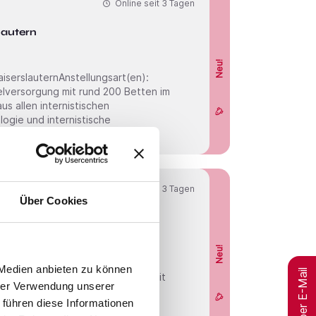
Online seit
3 Tagen
lautern
Neu!
us allen internistischen
ogie und internistische
Online seit
3 Tagen
Über Cookies
in Güstrow
Neu!
 Medien anbieten zu können
Jobs per E-Mail
hrer Verwendung unserer
ndelt das gesamte Spektrum des
 führen diese Informationen
er konservativen und operativen