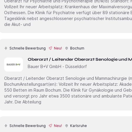
Oberarzt für Psychiatrie und Psychotherapie (m/w/d) Standort: Frankfurt am MainAnstellungsart(en):
Vollzeit Ihr neuer Arbeitsplatz: Krankenhaus der Maximalversorgung in der Region Frankfurt /
Osthessen. Die Klinik für Psychiatrie verfügt über 89 stationär
Tagesklinik nebst angeschlossener psychiatrischer Institutsam
die Akut- und
Schnelle Bewerbung
Neu!
Bochum
Oberarzt / Leitender Oberarzt Senologie un
Bauer B+V GmbH - Düsseldorf
Oberarzt / Leitender Oberarzt Senologie und Mammachirurgie (m/w/d) Stellen-ID: 2277
BochumAnstellungsart(en): Vollzeit Ihr neuer Arbeitsplatz: Akademisches Lehrkrankenhaus mit rund
550 Betten im Raum Bochum. Die Klinik für Gynäkologie und Gebu
und versorgt pro Jahr etwa 3500 stationäre und ambulante Pati
Jahr. Die Abteilung
Schnelle Bewerbung
Neu!
Karlsruhe