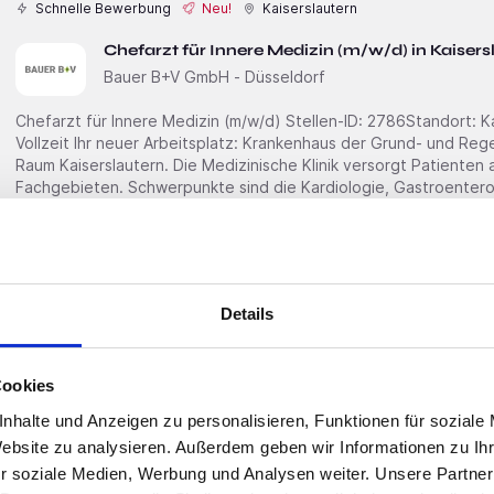
Schnelle Bewerbung
Neu!
Kaiserslautern
Chefarzt für Innere Medizin (m/w/d) in Kaisers
Bauer B+V GmbH - Düsseldorf
Chefarzt für Innere Medizin (m/w/d) Stellen-ID: 2786Standort: KaiserslauternAnstellungsart(en):
Vollzeit Ihr neuer Arbeitsplatz: Krankenhaus der Grund- und Regelversorgung mit rund 200 Betten im
Raum Kaiserslautern. Die Medizinische Klinik versorgt Patienten a
Fachgebieten. Schwerpunkte sind die Kardiologie, Gastroenterol
Intensivmedizin. Die Medizinische
Schnelle Bewerbung
Neu!
Güstrow
Details
Oberarzt oder Facharzt für Urologie (m/w/d) 
Bauer B+V GmbH - Düsseldorf
Cookies
Oberarzt oder Facharzt für Urologie (m/w/d) Stellen-ID: 3145Standort: Güstrow Ihr neuer
nhalte und Anzeigen zu personalisieren, Funktionen für soziale
Arbeitsplatz: Krankenhaus der Grund- und Regelversorgung und akademisches Lehrkrankenhaus mit
Website zu analysieren. Außerdem geben wir Informationen zu I
rund 400 Betten im Raum Güstrow. Die Klinik für Urologie beha
r soziale Medien, Werbung und Analysen weiter. Unsere Partner
Fachbereiches einschließlich minimal-invasiver Eingriffe sowie d