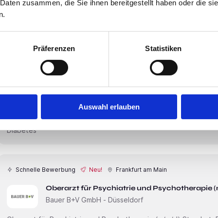
Tumortherapie. Zur weiteren
 Daten zusammen, die Sie ihnen bereitgestellt haben oder die s
n.
Schnelle Bewerbung
Neu!
Düsseldorf
Präferenzen
Statistiken
Oberarzt für Kinder- und Jugendmedizin (m/w/
Bauer B+V GmbH - Düsseldorf
Oberarzt für Kinder- und Jugendmedizin (m/w/d) Standort: DüsseldorfAnstellungsart(en): Vollzeit Ihr
neuer Arbeitsplatz: Krankenhaus der Maximalversorgung mit rund 1000 Betten im Raum Düsseldorf.
Auswahl erlauben
Das Zentrum für Kinder- und Jugendmedizin verfügt über 100 Betten und enthält die Schwerpunkte
Neonatologie (Perinatalzentrum Level 1), Kinderkardiologie/-pn
Diabetes
Schnelle Bewerbung
Neu!
Frankfurt am Main
Oberarzt für Psychiatrie und Psychotherapie 
Bauer B+V GmbH - Düsseldorf