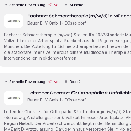
Schnelle Bewerbung
Neu!
München
Facharzt Schmerztherapie (m/w/d) in Münch
Bauer B+V GmbH - Düsseldorf
Facharzt Schmerztherapie (m/w/d) Stellen-ID: 2982Standort: MünchenAnstellungsart(en): Teilzeit,
Vollzeit Ihr neuer Arbeitsplatz: Krankenhaus der Regelversorgung mit rund 150 Betten im Raum
München. Die Abteilung für Schmerztherapie betreut neben der
die stationäre intensive interdisziplinäre multimodale Therapie 
interventionellen Injektionsverfahren
Schnelle Bewerbung
Neu!
Bosbüll
Leitender Oberarzt für Orthopädie & Unfallchir
Bauer B+V GmbH - Düsseldorf
Leitender Oberarzt für Orthopädie & Unfallchirurgie (w/m/d) Standort: Niebüll
(Schleswig)Anstellungsart(en): Vollzeit Ihr neuer Arbeitsplatz: Akutkrankenhaus mit 50 Betten in der
Region Niebüll. Der Arbeitsschwerpunkt liegt in der Behandlung 
MVZ mit D-Arztzulassung. Darüber hinaus versorgen Sie im Kolleg