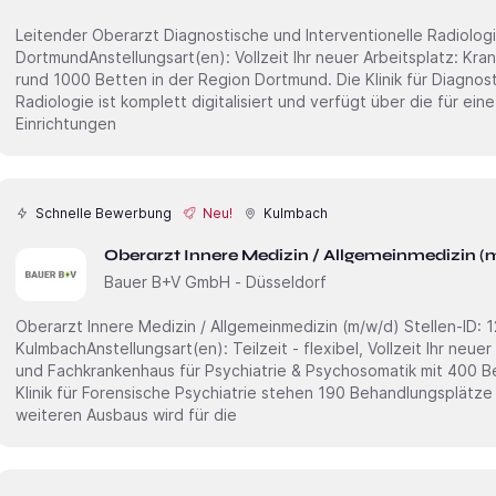
Leitender Oberarzt Diagnostische und Interventionelle Radiologie (m/w/d) Stellen-ID:
DortmundAnstellungsart(en): Vollzeit Ihr neuer Arbeitsplatz: Krankenhaus der Maximalversorgung mit
rund 1000 Betten in der Region Dortmund. Die Klinik für Diagnost
Radiologie ist komplett digitalisiert und verfügt über die für ei
Einrichtungen
Schnelle Bewerbung
Neu!
Kulmbach
Oberarzt Innere Medizin / Allgemeinmedizin 
Bauer B+V GmbH - Düsseldorf
Oberarzt Innere Medizin / Allgemeinmedizin (m/w/d) Stellen-ID: 1207Standort:
KulmbachAnstellungsart(en): Teilzeit - flexibel, Vollzeit Ihr neuer Arbeitsplatz: Akademisches Lehr-
und Fachkrankenhaus für Psychiatrie & Psychosomatik mit 400 B
Klinik für Forensische Psychiatrie stehen 190 Behandlungsplätz
weiteren Ausbaus wird für die