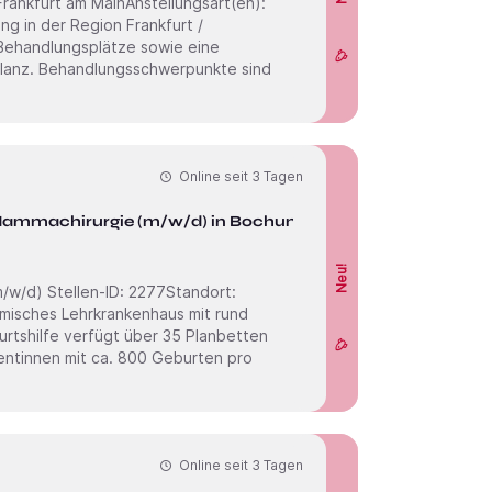
e Behandlungsplätze sowie eine
bulanz. Behandlungsschwerpunkte sind
Online seit
3 Tagen
d Mammachirurgie (m/w/d) in Bochum
Neu!
Standort:
rtshilfe verfügt über 35 Planbetten
entinnen mit ca. 800 Geburten pro
Online seit
3 Tagen