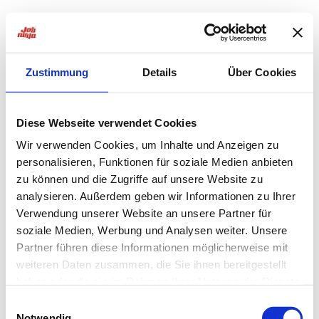
Zustimmung
Details
Über Cookies
Diese Webseite verwendet Cookies
Wir verwenden Cookies, um Inhalte und Anzeigen zu
personalisieren, Funktionen für soziale Medien anbieten
zu können und die Zugriffe auf unsere Website zu
analysieren. Außerdem geben wir Informationen zu Ihrer
Verwendung unserer Website an unsere Partner für
soziale Medien, Werbung und Analysen weiter. Unsere
Partner führen diese Informationen möglicherweise mit
weiteren Daten zusammen, die Sie ihnen bereitgestellt
haben oder die sie im Rahmen Ihrer Nutzung der Dienste
Application error: a
client
-side exception has occurred while
gesammelt haben.
Einwilligungsauswahl
Notwendig
loading
jobninja.com
(see the
browser console
for more