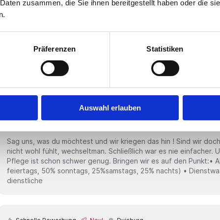
Sag uns, was du möchtest und wir kriegen das hin ! Sind wir doch mal ehrlich. Wenn man sich irgendwo
 Daten zusammen, die Sie ihnen bereitgestellt haben oder die s
nicht wohl fühlt, wechselt man. Schließlich war es nie einfacher. Und genau das soll nicht sein. Die
n.
Pflege ist schon schwer genug. Bringen wir es auf den Punkt:• Ab 24,00€ /Std + Zulagen (100%
feiertags, 50% sonntags, 25%samstags, 25% nachts) • Dienstwagen inkl. Tankkarte ( Private und
dienstliche
Präferenzen
Statistiken
Schnelle Bewerbung
Neu!
Bottrop
Examinierte Gesundheits- / und Krankenpfleg
Auswahl erlauben
€ Brutto) in 46244 Bottrop
THEMIS GmbH
Sag uns, was du möchtest und wir kriegen das hin ! Sind wir doch mal ehrlich. Wenn man sich irgendwo
nicht wohl fühlt, wechseltman. Schließlich war es nie einfacher. Und genau das soll nicht sein. Die
Pflege ist schon schwer genug. Bringen wir es auf den Punkt:• Ab 34,00€ /Std + Zulagen (100%
feiertags, 50% sonntags, 25%samstags, 25% nachts) • Dienstwagen inkl. Tankkarte ( Private und
dienstliche