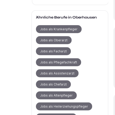
Ähnliche Berufe
in Oberhausen
Jobs als Krankenpfleger
Jobs als Oberarzt
Jobs als Facharzt
Jobs als Pflegefachkraft
Jobs als Assistenzarzt
Jobs als Chefarzt
Jobs als Altenpfleger
Jobs als Heilerziehungspfleger