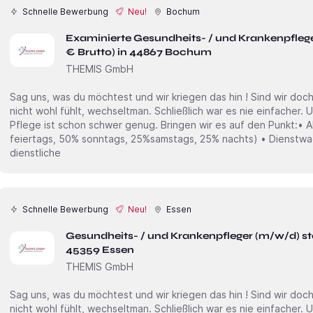
Schnelle Bewerbung
Neu!
Bochum
Examinierte Gesundheits- / und Krankenpfleg
€ Brutto) in 44867 Bochum
THEMIS GmbH
Sag uns, was du möchtest und wir kriegen das hin ! Sind wir doch mal ehrlich. Wenn man sich irgendwo
nicht wohl fühlt, wechseltman. Schließlich war es nie einfacher. Und genau das soll nicht sein. Die
Pflege ist schon schwer genug. Bringen wir es auf den Punkt:• Ab 34,00€ /Std + Zulagen (100%
feiertags, 50% sonntags, 25%samstags, 25% nachts) • Dienstwagen inkl. Tankkarte ( Private und
dienstliche
Schnelle Bewerbung
Neu!
Essen
Gesundheits- / und Krankenpfleger (m/w/d) sta
45359 Essen
THEMIS GmbH
Sag uns, was du möchtest und wir kriegen das hin ! Sind wir doch mal ehrlich. Wenn man sich irgendwo
nicht wohl fühlt, wechseltman. Schließlich war es nie einfacher. Und genau das soll nicht sein. Die