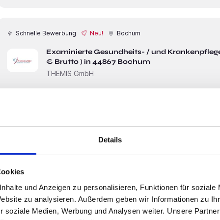
Schnelle Bewerbung
Neu!
Bochum
Examinierte Gesundheits- / und Krankenpflege
€ Brutto ) in 44867 Bochum
THEMIS GmbH
Sag uns, was du möchtest und wir kriegen das hin ! Sind wir doch mal ehrlich. Wenn man sich irgendwo
nicht wohl fühlt, wechselt man. Schließlich war es nie einfacher. Und genau das soll nicht sein. Die
Pflege ist schon schwer genug. Bringen wir es auf den Punkt:• Ab 34,00€ /Std + Zulagen (100%
feiertags, 50% sonntags, 25%samstags, 25% nachts) • Dienstwagen inkl. Tankkarte ( Private und
dienstliche
Details
Cookies
Schnelle Bewerbung
Neu!
Ratingen
nhalte und Anzeigen zu personalisieren, Funktionen für soziale
Gesundheits- / und Krankenpfleger m/w/d (ab
Website zu analysieren. Außerdem geben wir Informationen zu I
THEMIS GmbH
r soziale Medien, Werbung und Analysen weiter. Unsere Partner