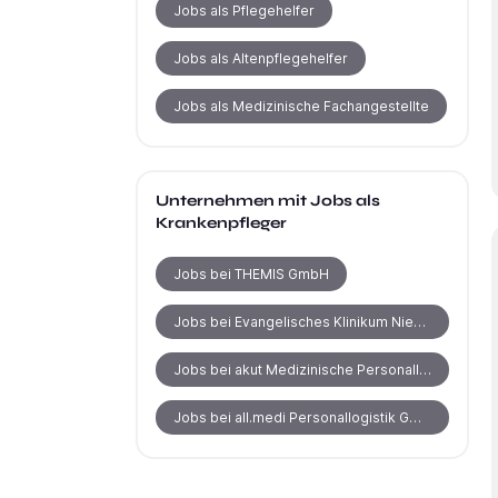
Jobs als Pflegehelfer
Jobs als Altenpflegehelfer
Jobs als Medizinische Fachangestellte
Unternehmen mit Jobs als
Krankenpfleger
Jobs bei THEMIS GmbH
Jobs bei Evangelisches Klinikum Niederrhein gGmbH
Jobs bei akut Medizinische Personallogistik GmbH
Jobs bei all.medi Personallogistik GmbH