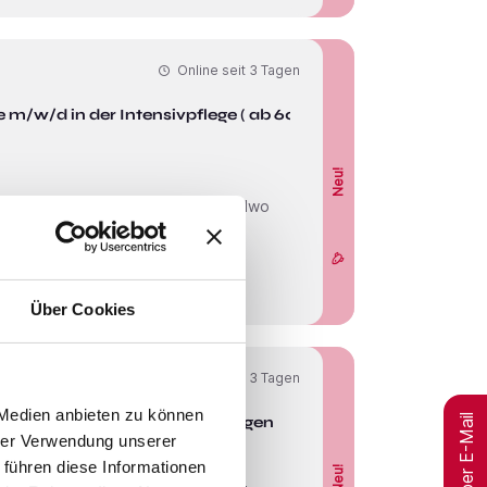
Online seit
3 Tagen
 m/w/d in der Intensivpflege ( ab 6000
Neu!
Über Cookies
Online seit
3 Tagen
 Medien anbieten zu können
Jobs per E-Mail
 4200€ Brutto) in 40832 Ratingen
hrer Verwendung unserer
 führen diese Informationen
Neu!