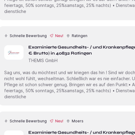
feiertags, 50% sonntags, 25%samstags, 25% nachts) • Dienstwagen inkl. Tankkarte ( Private und
dienstliche
Schnelle Bewerbung
Neu!
Ratingen
Examinierte Gesundheits- / und Krankenpfleg
€ Brutto) in 40832 Ratingen
THEMIS GmbH
Sag uns, was du möchtest und wir kriegen das hin ! Sind wir doch mal ehrlich. Wenn man sich irgendwo
nicht wohl fühlt, wechseltman. Schließlich war es nie einfacher. Und genau das soll nicht sein. Die
Pflege ist schon schwer genug. Bringen wir es auf den Punkt:• Ab 34,00€ /Std + Zulagen (100%
feiertags, 50% sonntags, 25%samstags, 25% nachts) • Dienstwagen inkl. Tankkarte ( Private und
dienstliche
Schnelle Bewerbung
Neu!
Moers
Examinierte Gesundheits- / und Krankenpfleg