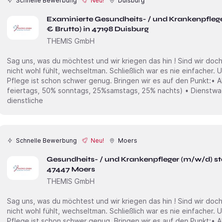
Schnelle Bewerbung
Neu!
Duisburg
Examinierte Gesundheits- / und Krankenpfleg
€ Brutto) in 47198 Duisburg
THEMIS GmbH
Sag uns, was du möchtest und wir kriegen das hin ! Sind wir doch mal ehrlich. Wenn man sich irgendwo
nicht wohl fühlt, wechseltman. Schließlich war es nie einfacher. Und genau das soll nicht sein. Die
Pflege ist schon schwer genug. Bringen wir es auf den Punkt:• Ab 34,00€ /Std + Zulagen (100%
feiertags, 50% sonntags, 25%samstags, 25% nachts) • Dienstwagen inkl. Tankkarte ( Private und
dienstliche
Schnelle Bewerbung
Neu!
Moers
Gesundheits- / und Krankenpfleger (m/w/d) sta
47447 Moers
THEMIS GmbH
Sag uns, was du möchtest und wir kriegen das hin ! Sind wir doch mal ehrlich. Wenn man sich irgendwo
nicht wohl fühlt, wechseltman. Schließlich war es nie einfacher. Und genau das soll nicht sein. Die
Pflege ist schon schwer genug. Bringen wir es auf den Punkt:• Ab 24,00€ /Std + Zulagen (100%