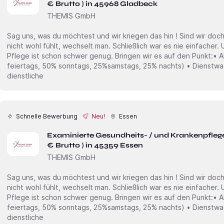
€ Brutto ) in 45968 Gladbeck
THEMIS GmbH
Sag uns, was du möchtest und wir kriegen das hin ! Sind wir doch mal ehrlich. Wenn man sich irgendwo
nicht wohl fühlt, wechselt man. Schließlich war es nie einfacher. Und genau das soll nicht sein. Die
Pflege ist schon schwer genug. Bringen wir es auf den Punkt:• Ab 34,00€ /Std + Zulagen (100%
feiertags, 50% sonntags, 25%samstags, 25% nachts) • Dienstwagen inkl. Tankkarte ( Private und
dienstliche
Schnelle Bewerbung
Neu!
Essen
Examinierte Gesundheits- / und Krankenpflege
€ Brutto ) in 45359 Essen
THEMIS GmbH
Sag uns, was du möchtest und wir kriegen das hin ! Sind wir doch mal ehrlich. Wenn man sich irgendwo
nicht wohl fühlt, wechselt man. Schließlich war es nie einfacher. Und genau das soll nicht sein. Die
Pflege ist schon schwer genug. Bringen wir es auf den Punkt:• Ab 34,00€ /Std + Zulagen (100%
feiertags, 50% sonntags, 25%samstags, 25% nachts) • Dienstwagen inkl. Tankkarte ( Private und
dienstliche