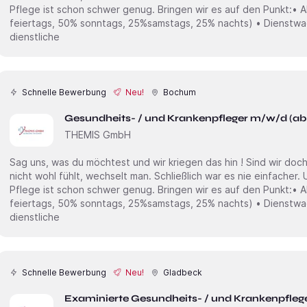
Pflege ist schon schwer genug. Bringen wir es auf den Punkt:• Ab 24,00€ /Std + Zulagen (100%
feiertags, 50% sonntags, 25%samstags, 25% nachts) • Dienstwagen inkl. Tankkarte ( Private und
dienstliche
Schnelle Bewerbung
Neu!
Bochum
Gesundheits- / und Krankenpfleger m/w/d (a
THEMIS GmbH
Sag uns, was du möchtest und wir kriegen das hin ! Sind wir doch mal ehrlich. Wenn man sich irgendwo
nicht wohl fühlt, wechselt man. Schließlich war es nie einfacher. Und genau das soll nicht sein. Die
Pflege ist schon schwer genug. Bringen wir es auf den Punkt:• Ab 24,00€ /Std + Zulagen (100%
feiertags, 50% sonntags, 25%samstags, 25% nachts) • Dienstwagen inkl. Tankkarte ( Private und
dienstliche
Schnelle Bewerbung
Neu!
Gladbeck
Examinierte Gesundheits- / und Krankenpflege