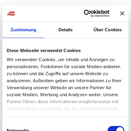
Zustimmung
Details
Über Cookies
Diese Webseite verwendet Cookies
Wir verwenden Cookies, um Inhalte und Anzeigen zu
personalisieren, Funktionen für soziale Medien anbieten
zu können und die Zugriffe auf unsere Website zu
analysieren. Außerdem geben wir Informationen zu Ihrer
Verwendung unserer Website an unsere Partner für
soziale Medien, Werbung und Analysen weiter. Unsere
Partner führen diese Informationen möglicherweise mit
weiteren Daten zusammen, die Sie ihnen bereitgestellt
haben oder die sie im Rahmen Ihrer Nutzung der Dienste
Application error: a
client
-side exception has occurred while
gesammelt haben.
Einwilligungsauswahl
Notwendig
loading
jobninja.com
(see the
browser console
for more