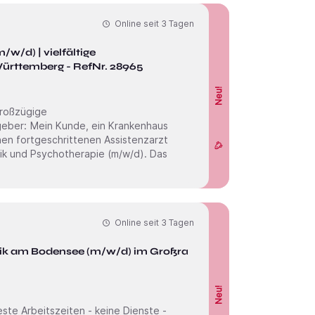
Online seit
3 Tagen
elfältige
rttemberg - RefNr. 28965
Neu!
großzügige
zarzt
 und Psychotherapie (m/w/d). Das
Online seit
3 Tagen
tik am Bodensee (m/w/d) im Großraum
Neu!
ste Arbeitszeiten - keine Dienste -