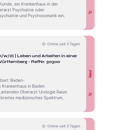
Online seit
3 Tagen
ten in einer
ürttemberg - RefNr. 30300
Neu!
Baden-
Online seit
3 Tagen