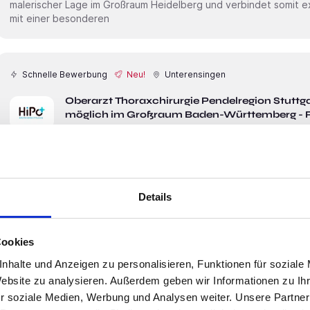
malerischer Lage im Großraum Heidelberg und verbindet somit exzellente medizinische Versorgung
mit einer besonderen
Schnelle Bewerbung
Neu!
Unterensingen
Oberarzt Thoraxchirurgie Pendelregion Stuttgart (m/w/d) | We
möglich im Großraum Baden-Württemberg - R
HiPo Executive Ärztevermittlung
Entwicklungsoption Oberarzt - Lehrkrankenhaus - tolles Arbeitsk
möglichGebiet: Baden-WürttembergArbeitgeber: Sie sind als junger Facharzt auf der Suche nach
einer neuen Herausforderung und bereit für den nächsten Karierreschrit
Details
Thoraxchirurgie (m/w/d) ? Für unseren Kunden, ein renommiertes Klinikum der
Schwerpunktversorgung in Baden-Württemberg, suchen wir
Cookies
nhalte und Anzeigen zu personalisieren, Funktionen für soziale
Schnelle Bewerbung
Neu!
Unterensingen
Website zu analysieren. Außerdem geben wir Informationen zu I
Oberarzt Psychiatrie und Psychotherapie Stuttgart (m/w/d) | G
r soziale Medien, Werbung und Analysen weiter. Unsere Partner