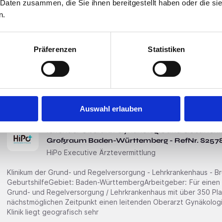
im Großraum Baden-Württemberg - RefNr. 2
 Daten zusammen, die Sie ihnen bereitgestellt haben oder die s
HiPo Executive Ärztevermittlung
n.
vielfältige Entwicklungschancen - attraktive Vergütung - Akutpsy
FlughafenGebiet: Baden-WürttembergArbeitgeber: In einer der modernsten psychiatrischen
Präferenzen
Statistiken
Fachkliniken im Herzen von Baden-Württemberg bietet sich Ihnen als Oberarzt für Psychiat
Psychotherapie (m/w/d) die Möglichkeit, in einem innovativen und patientenorientierten Umfeld tätig
zu sein. Diese renommierte
Auswahl erlauben
Schnelle Bewerbung
Neu!
Unterensingen
leitender Oberarzt Gynäkologie und Geburtsh
Großraum Baden-Württemberg - RefNr. S257
HiPo Executive Ärztevermittlung
Klinikum der Grund- und Regelversorgung - Lehrkrankenhaus - Br
GeburtshilfeGebiet: Baden-WürttembergArbeitgeber: Für einen sehr guten Kunden - ein Klinikum der
Grund- und Regelversorgung / Lehrkrankenhaus mit über 350 Pla
nächstmöglichen Zeitpunkt einen leitenden Oberarzt Gynäkologie 
Klinik liegt geografisch sehr