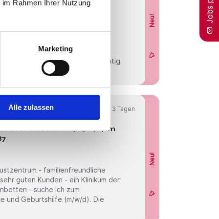
9253
ie im Rahmen Ihrer Nutzung
Neu!
chiatrie - Metropolregion mit
Marketing
rie und
Alle zulassen
Online seit
3 Tagen
ilfe Süddeutschland (m/w/d) im
87
Neu!
ustzentrum - familienfreundliche
nbetten - suche ich zum
und Geburtshilfe (m/w/d). Die