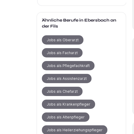
Ähnliche Berufe
in Ebersbach an
der Fils
Jobs als Oberarzt
Jobs als Facharzt
Jobs als Pflegefachkraft
Jobs als Assistenzarzt
Jobs als Chefarzt
Jobs als Krankenpfleger
Jobs als Altenpfleger
Jobs als Heilerziehungspfleger