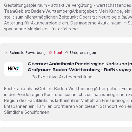
Gestaltungsspielraum - attraktive Vergütung - wertschätzendes
TeamGebiet: Baden-WürttembergArbeitgeber: Mein Kunde, ein Krankenhaus im Großraum Karlsruhe
stellt zum nächstmöglichen Zeitpunkt Oberarzt Neurologie (m/w/d) zur Unterstützung seiner
Abteilung für Akutneurologie ein. Das moderne Akutklinikum im Südwesten Deutschlands bietet eine
spannende Möglichkeit für erfahrene
Schnelle Bewerbung
Neu!
Unterensingen
Oberarzt Anästhesie Pendelregion Karlsruhe (
Großraum Baden-Württemberg - RefNr. 29127
HiPo Executive Ärztevermittlung
FachkrankenhausGebiet: Baden-WürttembergArbeitgeber: Für meinen Kunden, ein Fachkrankenhaus
in der Pendelregion Karlsruhe, suche ich zum nächstmöglichen Zei
Region des Fachklinikums lädt mit ihrer Vielfalt an Freizeitmögl
Entspannen ein. Familien profitieren von diesem Standort von ei
Sämtliche Schulformen