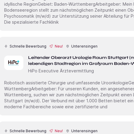
idyllische RegionGebiet: Baden-WürttembergArbeitgeber: Mein Kunde, ein Krankenhaus in der
Bodenseeregion stellt zum nächstmöglichen Zeitpunkt einen Oberarzt Psychiatrie oder
Psychosomatik (m/w/d) zur Unterstützung seiner Abteilung für Psychiatrie und Psychosomatik ein.
Die spezialisierte Fachklinik
Schnelle Bewerbung
Neu!
Unterensingen
Leitender Oberarzt Urologie Raum Stuttgart (m/w/d) | Leben und Arbei
lebendigen Stadtregion im Großraum Baden-W
HiPo Executive Ärztevermittlung
Robotisch assistierte Chirurgie und umfassende UroonkologieGebiet: 
WürttembergArbeitgeber: Für unseren Kunden, ein angesehenes Krankenhaus in Baden
Württemberg, suchen wir zum nächstmöglichen Zeitpunkt einen Leitenden Oberarzt Urologie Raum
Stuttgart (m/w/d). Der Verbund mit über 1.000 Betten bietet ein breites medizinisches Spektrum,
moderne Fachbereiche sowie eine zertifizierte und
Schnelle Bewerbung
Neu!
Unterensingen