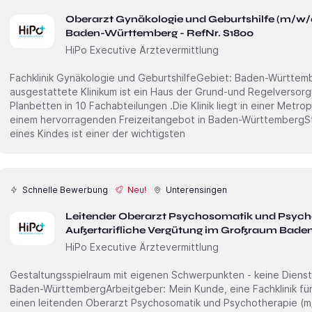
Oberarzt Gynäkologie und Geburtshilfe (m/w
Baden-Württemberg - RefNr. S1800
HiPo Executive Ärztevermittlung
Fachklinik Gynäkologie und GeburtshilfeGebiet: Baden-WürttembergArbeitgeber: Das modern
ausgestattete Klinikum ist ein Haus der Grund-und Regelversor
Planbetten in 10 Fachabteilungen .Die Klinik liegt in einer Metro
einem hervorragenden Freizeitangebot in Baden-WürttembergStellenbe
eines Kindes ist einer der wichtigsten
Schnelle Bewerbung
Neu!
Unterensingen
Leitender Oberarzt Psychosomatik und Psycho
Außertarifliche Vergütung im Großraum Bade
HiPo Executive Ärztevermittlung
Gestaltungsspielraum mit eigenen Schwerpunkten - keine Dienst
Baden-WürttembergArbeitgeber: Mein Kunde, eine Fachklinik für psychosomatische Medizin sucht
einen leitenden Oberarzt Psychosomatik und Psychotherapie (m/w/d) . Die Klinik befindet sich in