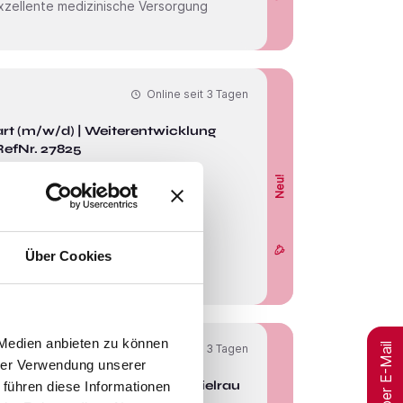
Online seit
3 Tagen
iterentwicklung
efNr. 27825
Neu!
lima - Weiterentwicklung
t als Oberarzt
Über Cookies
 Medien anbieten zu können
Jobs per E-Mail
Online seit
3 Tagen
hrer Verwendung unserer
estaltungsspielraum
 führen diese Informationen