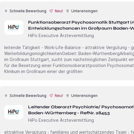
Schnelle Bewerbung
Neu!
Unterensingen
Funktionsoberarzt Psychosomatik Stuttgart (m/w/d) | vi
Entwicklungschancen im Großraum Baden-Wü
HiPo Executive Ärztevermittlung
leitende Tätigkeit - Work-Life-Balance - attraktive Vergütung - 
WeiterbildungsmöglichkeitenGebiet: Baden-WürttembergArbeitgeber: Mein Kunde, ein Krankenhaus
im Großraum Stuttgart, sucht zum nächstmöglichen Zeitpunkt einen fortgeschrittenen Assisten
für die Besetzung einer Funktionsoberarztposition Psychosomatik
Klinikum im Großraum einer der größten
Schnelle Bewerbung
Neu!
Unterensingen
Leitender Oberarzt Psychiatrie/ Psychosoma
Baden-Württemberg - RefNr. 28453
HiPo Executive Ärztevermittlung
attraktive Vergütung - familiäres und wertschätzendes Team - fe