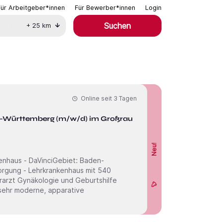
Für Arbeitgeber*innen
Für Bewerber*innen
Login
Suchen
+
25
km
Online seit
3 Tagen
en-Württemberg (m/w/d) im Großraum
Neu!
s - DaVinciGebiet: Baden-
rarzt Gynäkologie und Geburtshilfe