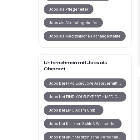
Jobs als Pflegehelfer
Jobs als Altenpflegehelfer
Jobs als Medizinische Fachangestellte
Unternehmen mit Jobs als
Oberarzt
Jobs bei HiPo Executive Ärztevermittlung
Jobs bei FIND YOUR EXPERT – MEDICAL RECRUITING
Jobs bei EMC Adam GmbH
Jobs bei Klinikum Schloß Winnenden
Jobs bei akut Medizinische Personallogistik GmbH