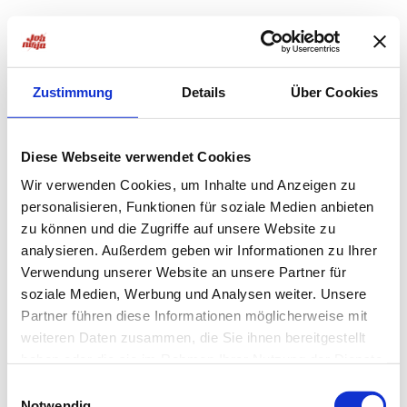
Zustimmung
Details
Über Cookies
Diese Webseite verwendet Cookies
Wir verwenden Cookies, um Inhalte und Anzeigen zu
personalisieren, Funktionen für soziale Medien anbieten
zu können und die Zugriffe auf unsere Website zu
analysieren. Außerdem geben wir Informationen zu Ihrer
Verwendung unserer Website an unsere Partner für
soziale Medien, Werbung und Analysen weiter. Unsere
Partner führen diese Informationen möglicherweise mit
weiteren Daten zusammen, die Sie ihnen bereitgestellt
haben oder die sie im Rahmen Ihrer Nutzung der Dienste
Application error: a
client
-side exception has occurred while
gesammelt haben.
Einwilligungsauswahl
Notwendig
loading
jobninja.com
(see the
browser console
for more