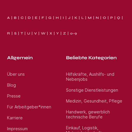
A
B
C
D
E
F
G
H
I
J
K
L
M
N
O
P
Q
R
S
T
U
V
W
X
Y
Z
0-9
Allgemein
Beliebte Kategorien
Über uns
Hilfskräfte, Aushilfs- und
Nebenjobs
Blog
Sonstige Dienstleistungen
Presse
Medizin, Gesundheit, Pflege
Für Arbeitgeber*innen
Handwerk, gewerblich
technische Berufe
Karriere
Einkauf, Logistik,
Impressum