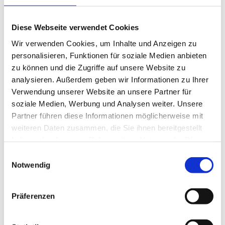
Interesse an interdisziplinärer Zusammenarbeit und
kontinuierlicher Fort- und Weiterbildung.
Diese Webseite verwendet Cookies
Wir verwenden Cookies, um Inhalte und Anzeigen zu
Hohe menschliche und soziale Kompetenz.
personalisieren, Funktionen für soziale Medien anbieten
Engagement und Eigeninitiative bei der Organisation
zu können und die Zugriffe auf unsere Website zu
der täglichen Abläufe.
analysieren. Außerdem geben wir Informationen zu Ihrer
Führungsqualitäten und Verantwortungsbewusstsein.
Verwendung unserer Website an unsere Partner für
soziale Medien, Werbung und Analysen weiter. Unsere
Bewerbung & Rückfragen:
Wir freuen uns auf Ihre
Partner führen diese Informationen möglicherweise mit
Bewerbung (Lebenslauf) und über Ihre Rückfragen:
weiteren Daten zusammen, die Sie ihnen bereitgestellt
Jetzt bewerben!
.
haben oder die sie im Rahmen Ihrer Nutzung der Dienste
gesammelt haben.
Einwilligungsauswahl
Notwendig
Jetzt schnell bewerben
Präferenzen
Merken