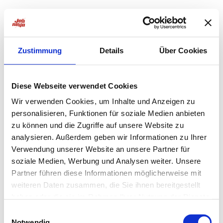
Zustimmung
Details
Über Cookies
Diese Webseite verwendet Cookies
Wir verwenden Cookies, um Inhalte und Anzeigen zu
personalisieren, Funktionen für soziale Medien anbieten
zu können und die Zugriffe auf unsere Website zu
analysieren. Außerdem geben wir Informationen zu Ihrer
Verwendung unserer Website an unsere Partner für
soziale Medien, Werbung und Analysen weiter. Unsere
Partner führen diese Informationen möglicherweise mit
weiteren Daten zusammen, die Sie ihnen bereitgestellt
haben oder die sie im Rahmen Ihrer Nutzung der Dienste
Application error: a
client
-side exception has occurred while
gesammelt haben.
Einwilligungsauswahl
Notwendig
loading
jobninja.com
(see the
browser console
for more