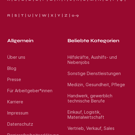
R
S
T
U
V
W
X
Y
Z
0-9
Allgemein
Beliebte Kategorien
Über uns
Hilfskräfte, Aushilfs- und
Nebenjobs
Blog
Sonstige Dienstleistungen
Presse
Medizin, Gesundheit, Pflege
Für Arbeitgeber*innen
Handwerk, gewerblich
technische Berufe
Karriere
Einkauf, Logistik,
Impressum
Materialwirtschaft
Datenschutz
Vertrieb, Verkauf, Sales