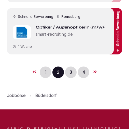
Schnelle Bewerbung
Schnelle Bewerbung
Rendsburg
Optiker / Augenoptikerin (m/w/d)
smart-recruiting.de
1 Woche
1
2
3
4
Jobbörse
Büdelsdorf
A
B
C
D
E
F
G
H
I
J
K
L
M
N
O
P
Q