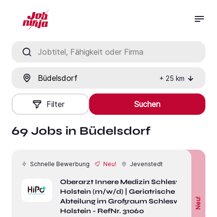
Jobtitel, Fähigkeit oder Firma
Ort
+
25
km
Filter
Suchen
69 Jobs in Büdelsdorf
Schnelle Bewerbung
Neu!
Jevenstedt
Oberarzt Innere Medizin Schleswig-
Holstein (m/w/d) | Geriatrische
Neu!
Abteilung im Großraum Schleswig-
Holstein - RefNr. 31060