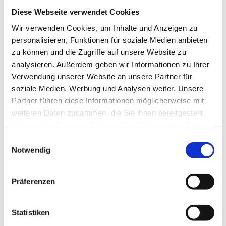
Schnelle Bewerbung
Schnelle Bewerbung
Schleswig
Diese Webseite verwendet Cookies
Wir verwenden Cookies, um Inhalte und Anzeigen zu
Oberarzt Geriatrie (m/w/d)
personalisieren, Funktionen für soziale Medien anbieten
FIND YOUR EXPERT – MEDICAL
RECRUITING
zu können und die Zugriffe auf unsere Website zu
analysieren. Außerdem geben wir Informationen zu Ihrer
4 Wochen
Verwendung unserer Website an unsere Partner für
soziale Medien, Werbung und Analysen weiter. Unsere
Partner führen diese Informationen möglicherweise mit
Schnelle Bewerbung
Neu!
Windeby
weiteren Daten zusammen, die Sie ihnen bereitgestellt
haben oder die sie im Rahmen Ihrer Nutzung der Dienste
Facharzt Psychiatrie (m/w/d) –
gesammelt haben.
Einwilligungsauswahl
MVZ mit Homeoffice - Ostseeküste
Neu!
Notwendig
in Windeby
tw.con. GmbH
Präferenzen
4 Tagen
Statistiken
Schnelle Bewerbung
Neu!
Schleswig