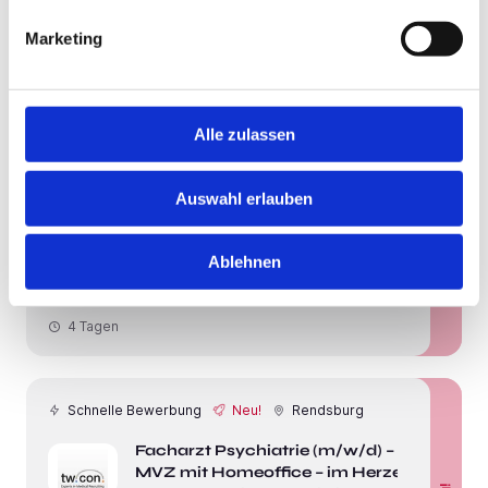
Pflegefachkraft (m/w/d) (238228)
Marketing
Neu!
emeis
4 Tagen
Alle zulassen
Schnelle Bewerbung
Neu!
Schleswig
Auswahl erlauben
Oberarzt (m/w/d) für Geriatrie
Neu!
#21200
Ablehnen
EMC Adam GmbH
4 Tagen
Schnelle Bewerbung
Neu!
Rendsburg
Facharzt Psychiatrie (m/w/d) –
MVZ mit Homeoffice – im Herzen