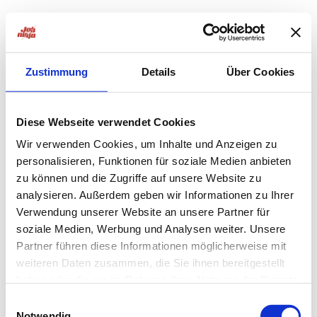
Zustimmung
Details
Über Cookies
Diese Webseite verwendet Cookies
Wir verwenden Cookies, um Inhalte und Anzeigen zu
personalisieren, Funktionen für soziale Medien anbieten
zu können und die Zugriffe auf unsere Website zu
analysieren. Außerdem geben wir Informationen zu Ihrer
Verwendung unserer Website an unsere Partner für
soziale Medien, Werbung und Analysen weiter. Unsere
Partner führen diese Informationen möglicherweise mit
weiteren Daten zusammen, die Sie ihnen bereitgestellt
haben oder die sie im Rahmen Ihrer Nutzung der Dienste
Application error: a
client
-side exception has occurred while
gesammelt haben.
Einwilligungsauswahl
Notwendig
loading
jobninja.com
(see the
browser console
for more