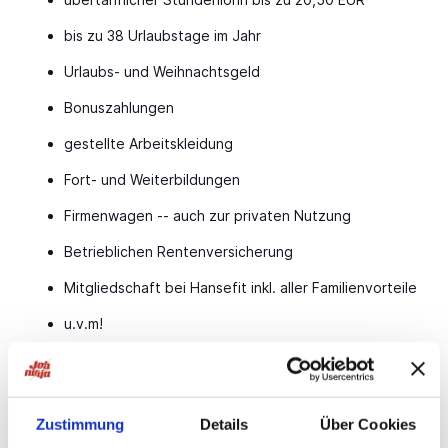
bis zu 38 Urlaubstage im Jahr
Urlaubs- und Weihnachtsgeld
Bonuszahlungen
gestellte Arbeitskleidung
Fort- und Weiterbildungen
Firmenwagen -- auch zur privaten Nutzung
Betrieblichen Rentenversicherung
Mitgliedschaft bei Hansefit inkl. aller Familienvorteile
u.v.m!
VORAUSSETZUNGEN
Wir freuen uns auf dich. Ganz egal, ob du schon
Zustimmung
Details
Über Cookies
jahrelange Erfahrung hast oder ob du gerade erst