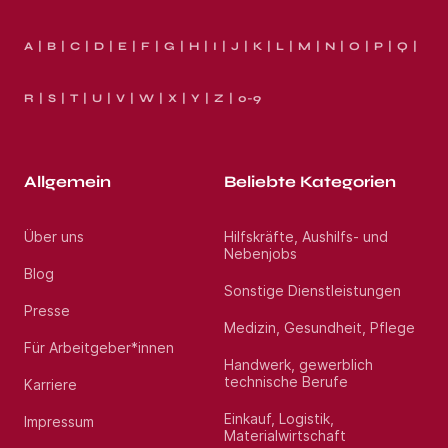
A
B
C
D
E
F
G
H
I
J
K
L
M
N
O
P
Q
R
S
T
U
V
W
X
Y
Z
0-9
Allgemein
Beliebte Kategorien
Über uns
Hilfskräfte, Aushilfs- und
Nebenjobs
Blog
Sonstige Dienstleistungen
Presse
Medizin, Gesundheit, Pflege
Für Arbeitgeber*innen
Handwerk, gewerblich
technische Berufe
Karriere
Einkauf, Logistik,
Impressum
Materialwirtschaft