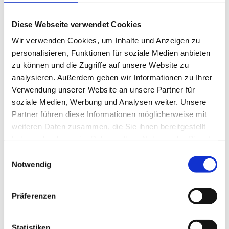
durchstartest. Wichtig ist uns, dass du einen
Gesellenbrief in der Tasche hast, für deinen Beruf im
Tischlerhandwerk brennst, gerne mehr sehen
Diese Webseite verwendet Cookies
möchtest als nur eine Werkstatt und du ein integrales
Wir verwenden Cookies, um Inhalte und Anzeigen zu
Mitglied unseres tollen Teams werden möchtest. Alles
personalisieren, Funktionen für soziale Medien anbieten
Weitere besprechen wir persönlich. Hört sich gut an?
zu können und die Zugriffe auf unsere Website zu
Finden wir auch. Also bewirb dich gleich jetzt auf
analysieren. Außerdem geben wir Informationen zu Ihrer
deine Stelle und werde ein Tischler im Norden.Du
Verwendung unserer Website an unsere Partner für
teilst unsere Begeisterung für das Tischlerhandwerk
soziale Medien, Werbung und Analysen weiter. Unsere
und hast Lust, mehr als nur eine Werkstatt
Partner führen diese Informationen möglicherweise mit
kennenzulernen? Dann suchen wir genau Dich als
Tischler (m/w/d) bei Tischler im Norden!
weiteren Daten zusammen, die Sie ihnen bereitgestellt
haben oder die sie im Rahmen Ihrer Nutzung der Dienste
gesammelt haben.
Einwilligungsauswahl
Notwendig
Jetzt schnell bewerben
Präferenzen
Merken
Statistiken