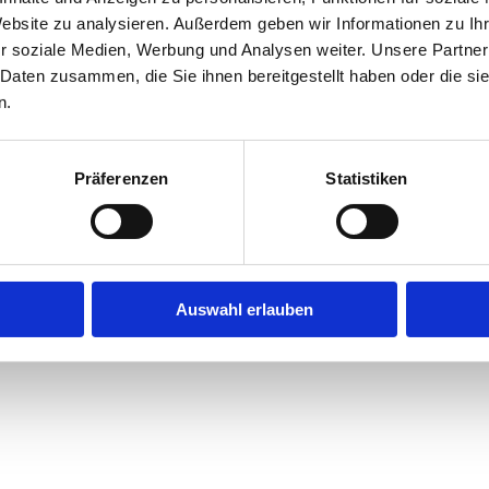
Website zu analysieren. Außerdem geben wir Informationen zu I
r soziale Medien, Werbung und Analysen weiter. Unsere Partner
exception has occurred while loading
jobninja.com
(see the
browse
 Daten zusammen, die Sie ihnen bereitgestellt haben oder die s
n.
Präferenzen
Statistiken
Auswahl erlauben