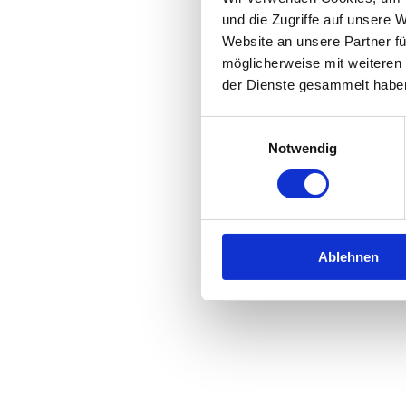
und die Zugriffe auf unsere 
Website an unsere Partner fü
Application error: a
client
-side 
möglicherweise mit weiteren
der Dienste gesammelt habe
Einwilligungsauswahl
Notwendig
Ablehnen