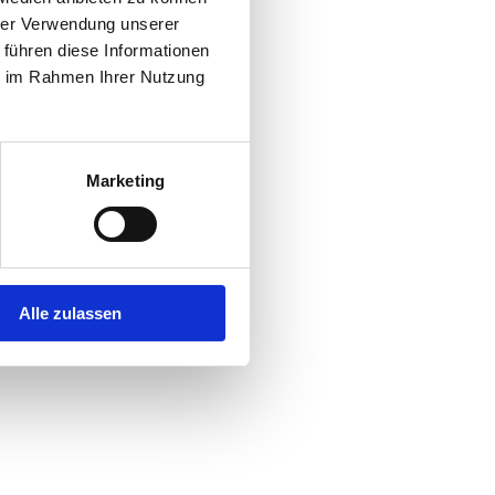
hrer Verwendung unserer
 führen diese Informationen
r console
for more information).
ie im Rahmen Ihrer Nutzung
Marketing
Alle zulassen