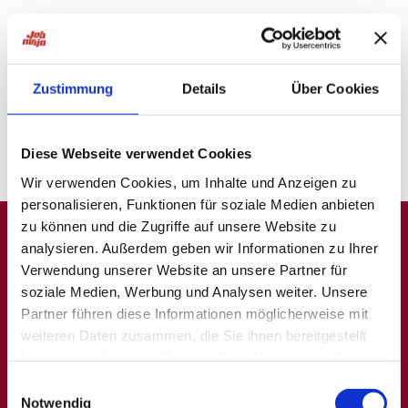
Bitte versuche es mit einer anderen
Suche oder
probiere unsere "Jobsuche andersrum"
auf
ninjajobs.de
Zustimmung
Details
Über Cookies
Diese Webseite verwendet Cookies
Wir verwenden Cookies, um Inhalte und Anzeigen zu
personalisieren, Funktionen für soziale Medien anbieten
zu können und die Zugriffe auf unsere Website zu
analysieren. Außerdem geben wir Informationen zu Ihrer
A
B
C
D
E
F
G
H
I
J
K
L
M
N
O
P
Q
Verwendung unserer Website an unsere Partner für
soziale Medien, Werbung und Analysen weiter. Unsere
R
S
T
U
V
W
X
Y
Z
0-9
Partner führen diese Informationen möglicherweise mit
weiteren Daten zusammen, die Sie ihnen bereitgestellt
haben oder die sie im Rahmen Ihrer Nutzung der Dienste
gesammelt haben.
Einwilligungsauswahl
Allgemein
Beliebte Kategorien
Notwendig