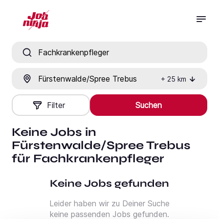
Jobtitel, Fähigkeit oder Firma
Ort
+
25
km
Filter
Suchen
Keine Jobs in
Fürstenwalde/Spree Trebus
für Fachkrankenpfleger
Keine Jobs gefunden
Leider haben wir zu Deiner Suche
keine passenden Jobs gefunden.