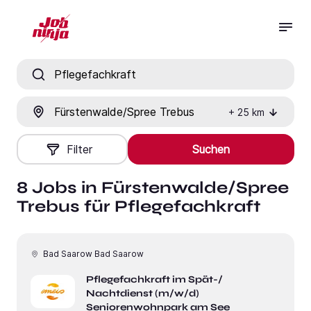
Jobtitel, Fähigkeit oder Firma
Ort
+
25
km
Filter
Suchen
8 Jobs in Fürstenwalde/Spree
Trebus für Pflegefachkraft
Bad Saarow Bad Saarow
Pflegefachkraft im Spät-/
Nachtdienst (m/w/d)
Seniorenwohnpark am See