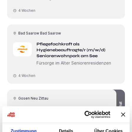
4 Wochen
Bad Saarow Bad Saarow
Pflegefachkraft als
Hygienebeauftragte/r (m/w/d)
Seniorenwohnpark am See
Fürsorge im Alter Seniorenresidenzen
4 Wochen
Gosen Neu Zittau
bis 4550 / Monat
Pflegefachkraft (m/w/d) - Werde ein
Teil unseres Teams!
DRK Pflege und Betreuung am
Dämeritzsee
Zustimmung
Details
Über Cookies