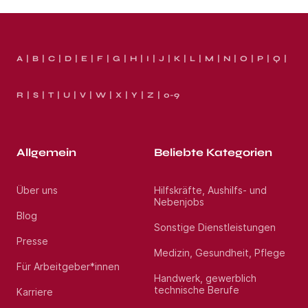
A
B
C
D
E
F
G
H
I
J
K
L
M
N
O
P
Q
R
S
T
U
V
W
X
Y
Z
0-9
Allgemein
Beliebte Kategorien
Über uns
Hilfskräfte, Aushilfs- und
Nebenjobs
Blog
Sonstige Dienstleistungen
Presse
Medizin, Gesundheit, Pflege
Für Arbeitgeber*innen
Handwerk, gewerblich
technische Berufe
Karriere