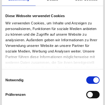
4 Wochen
Diese Webseite verwendet Cookies
Wir verwenden Cookies, um Inhalte und Anzeigen zu
Schnelle Bewerbung
personalisieren, Funktionen für soziale Medien anbieten
Neu!
Bad Saarow Bad Saarow
zu können und die Zugriffe auf unsere Website zu
Pflegefachkraft als
analysieren. Außerdem geben wir Informationen zu Ihrer
Hygienebeauftragte/r (m/w/d)
Neu!
Verwendung unserer Website an unsere Partner für
Seniorenwohnpark am See (209177)
soziale Medien, Werbung und Analysen weiter. Unsere
Fürsorge im Alter Seniorenresidenzen
Partner führen diese Informationen möglicherweise mit
weiteren Daten zusammen, die Sie ihnen bereitgestellt
3 Tagen
haben oder die sie im Rahmen Ihrer Nutzung der Dienste
gesammelt haben.
Einwilligungsauswahl
Notwendig
Schnelle Bewerbung
Neu!
Bad Saarow Bad Saarow
Pflegefachkraft im Spät-/
Präferenzen
Nachtdienst (m/w/d)
Neu!
Seniorenwohnpark am See