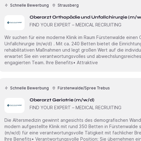
Schnelle Bewerbung
Strausberg
Oberarzt Orthopädie und Unfallchirurgie (m/w
FIND YOUR EXPERT – MEDICAL RECRUITING
Wir suchen für eine moderne Klinik im Raum Fürstenwalde einen Oberarzt Orthopädie und
Unfallchirurgie (m/w/d) . Mit ca. 240 Betten bietet die Einrichtung ein breites Spektrum an
rehabilitativen Maßnahmen und legt großen Wert auf die individu
erwartet Sie ein verantwortungsvolles und abwechslungsreiche
engagierten Team. Ihre Benefits• Attraktive
Schnelle Bewerbung
Fürstenwalde/Spree Trebus
Oberarzt Geriatrie (m/w/d)
FIND YOUR EXPERT – MEDICAL RECRUITING
Die Altersmedizin gewinnt angesichts des demografischen Wande
modern aufgestellte Klinik mit rund 350 Betten in Fürstenwalde suchen wir Sie 
(m/w/d) für eine verantwortungsvolle Tätigkeit mit fachlicher Breite und Entwicklungsperspektive.
Ihre Benefits• Verantwortungsvolle Position: Sie übernehmen ein 