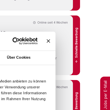
Online seit
4 Wochen
Schnelle Bewerbung
/d)
Über Cookies
elle Betreuung der Patienten. Hier
s Aufgabengebiet in einem
 Medien anbieten zu können
Jobs per E-Mail
hrer Verwendung unserer
Online seit
4 Wochen
 führen diese Informationen
Schnelle Bewerbung
ie im Rahmen Ihrer Nutzung