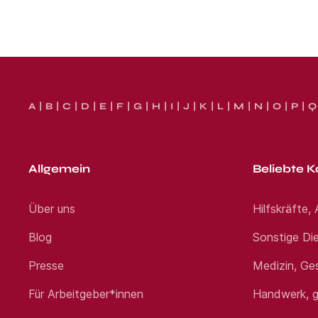
A
B
C
D
E
F
G
H
I
J
K
L
M
N
O
P
Q
Allgemein
Beliebte K
Über uns
Hilfskräfte,
Blog
Sonstige Die
Presse
Medizin, Ge
Für Arbeitgeber*innen
Handwerk, g