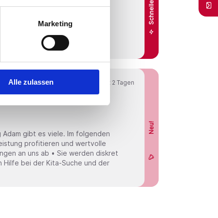
ten, das eine umfassende
enge Zusammenarbeit mit
Marketing
hohe Versorgungsqualität
die Position des Oberarzt
Alle zulassen
Online seit
2 Tagen
82
Neu!
 Adam gibt es viele. Im folgenden
eistung profitieren und wertvolle
ngen an uns ab • Sie werden diskret
 Hilfe bei der Kita-Suche und der