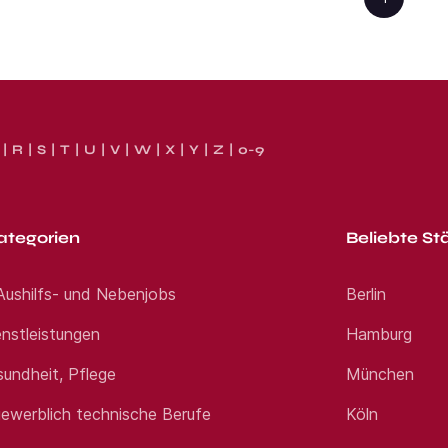
R
S
T
U
V
W
X
Y
Z
0-9
ategorien
Beliebte St
 Aushilfs- und Nebenjobs
Berlin
nstleistungen
Hamburg
sundheit, Pflege
München
ewerblich technische Berufe
Köln