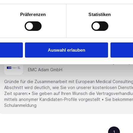
Die Klinik ist ein modernes Gesundheitszentrum mit ca. 110 Bet
medizinische Versorgung in der Region sicherstellt. Durch die 
Präferenzen
Statistiken
niedergelassenen Ärzten und anderen Fachbereichen wird eine 
gewährleistet. In einem sich ständig weiterentwickelnden Umfeld wird 
Gastroenterologie (m/w/d) gesucht. Hierbei wird
Auswahl erlauben
Schnelle Bewerbung
Neu!
Fürstenwalde/Spree Trebus
Oberarzt (m/w/d) für Gastroenterologie #223
EMC Adam GmbH
Gründe für die Zusammenarbeit mit European Medical Consulting
Abschnitt wird deutlich, wie Sie von unserer kostenlosen Dienstl
Zeit sparen:• Sie geben auf Ihren Wunsch die Vertragsverhandlu
mittels anonymer Kandidaten-Profile vorgestellt • Sie bekommen
Schulanmeldung
1