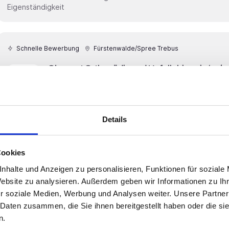
Eigenständigkeit
Schnelle Bewerbung
Fürstenwalde/Spree Trebus
Oberarzt Orthopädie und Unfallchirurgie (m/w
FIND YOUR EXPERT – MEDICAL RECRUITING
Wir suchen für eine moderne Klinik im Raum Fürstenwalde einen Oberarzt Orthopädie und
Unfallchirurgie (m/w/d) . Mit ca. 240 Betten bietet die Einrichtung ein breites Spektrum an
Details
rehabilitativen Maßnahmen und legt großen Wert auf die individu
erwartet Sie ein verantwortungsvolles und abwechslungsreiche
engagierten Team. Ihre Benefits• Attraktive
Cookies
nhalte und Anzeigen zu personalisieren, Funktionen für soziale
Website zu analysieren. Außerdem geben wir Informationen zu I
Schnelle Bewerbung
Fürstenwalde/Spree Trebus
r soziale Medien, Werbung und Analysen weiter. Unsere Partner
Oberarzt Gastroenterologie (m/w/d)
 Daten zusammen, die Sie ihnen bereitgestellt haben oder die s
FIND YOUR EXPERT – MEDICAL RECRUITING
n.