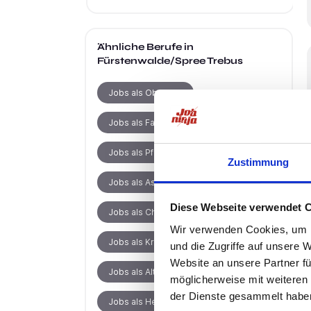
Ähnliche Berufe
in
Fürstenwalde/Spree Trebus
Jobs als Oberarzt
Jobs als Facharzt
Jobs als Pflegefachkraft
Zustimmung
Jobs als Assistenzarzt
Diese Webseite verwendet 
Jobs als Chefarzt
Wir verwenden Cookies, um I
Jobs als Krankenpfleger
und die Zugriffe auf unsere 
Website an unsere Partner fü
Jobs als Altenpfleger
möglicherweise mit weiteren
der Dienste gesammelt habe
Jobs als Heilerziehungspfleger