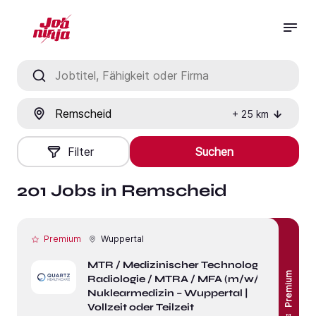
Jobtitel, Fähigkeit oder Firma
Ort
+
25
km
Filter
Suchen
201 Jobs in Remscheid
Premium
Wuppertal
MTR / Medizinischer Technologe für
Premium
Radiologie / MTRA / MFA (m/w/d)
Nuklearmedizin – Wuppertal |
Vollzeit oder Teilzeit