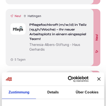
Neu!
Hattingen
Pflegefachkraft (m/w/d) in Teilzeit
(19,5h/Woche) – Ihr neuer
Arbeitsplatz in einem eingespielten
Neu!
Team!
Theresia-Albers-Stiftung - Haus
Gerhardis
5 Tagen
Neu!
Langenfeld
Pflegefachkraft (m/w/d) in Teilzeit
(30-33 Stunden/Woche) - Familiäres
Zustimmung
Details
Über Cookies
Neu!
Team sucht Zuwachs!
Sozialstation Langenfeld