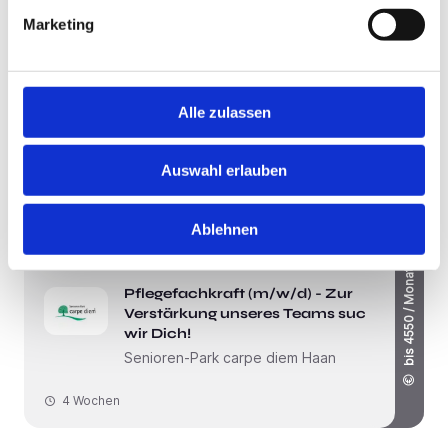
Marketing
Lindlar
bis 58700 / Jahr
Alle zulassen
Pflegefachkraft (m/w/d)
Geisler Care Services GmbH
Auswahl erlauben
4 Wochen
Ablehnen
Haan
bis 4550 / Monat
Pflegefachkraft (m/w/d) - Zur
Verstärkung unseres Teams suchen
wir Dich!
Senioren-Park carpe diem Haan
4 Wochen