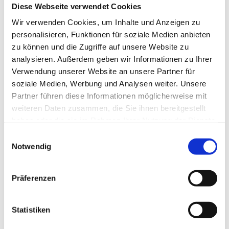
Diese Webseite verwendet Cookies
5 Tagen
Wir verwenden Cookies, um Inhalte und Anzeigen zu
personalisieren, Funktionen für soziale Medien anbieten
zu können und die Zugriffe auf unsere Website zu
Neu!
Solingen
analysieren. Außerdem geben wir Informationen zu Ihrer
Pflegefachpersonen (m/w/d) für
Verwendung unserer Website an unsere Partner für
Allgemeine Psychiatrie - Wir freuen
soziale Medien, Werbung und Analysen weiter. Unsere
Neu!
uns auf Sie!
Partner führen diese Informationen möglicherweise mit
LVR-Klinik Solingen
weiteren Daten zusammen, die Sie ihnen bereitgestellt
haben oder die sie im Rahmen Ihrer Nutzung der Dienste
5 Tagen
gesammelt haben.
Einwilligungsauswahl
Notwendig
Schnelle Bewerbung
Neu!
Ennepetal
Präferenzen
Ergotherapeut Tagesgestaltende
Neu!
Angebote EN Süd (m/w/d)
Bethel.regional
Statistiken
5 Tagen