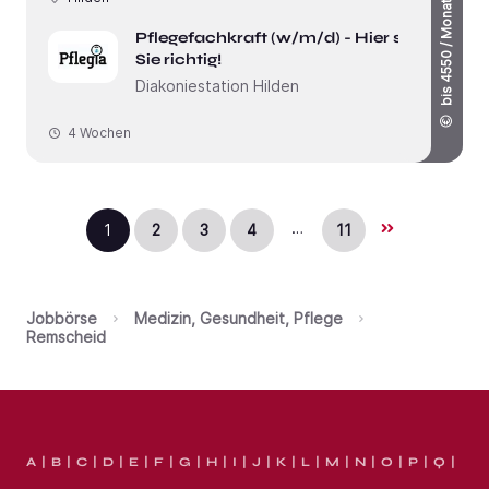
bis 4550 / Monat
Pflegefachkraft (w/m/d) - Hier sind
Sie richtig!
Diakoniestation Hilden
4 Wochen
…
1
2
3
4
11
Jobbörse
Medizin, Gesundheit, Pflege
Remscheid
A
B
C
D
E
F
G
H
I
J
K
L
M
N
O
P
Q