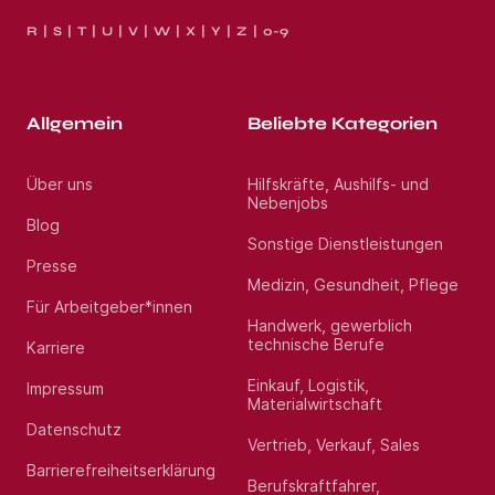
R
S
T
U
V
W
X
Y
Z
0-9
Allgemein
Beliebte Kategorien
Über uns
Hilfskräfte, Aushilfs- und
Nebenjobs
Blog
Sonstige Dienstleistungen
Presse
Medizin, Gesundheit, Pflege
Für Arbeitgeber*innen
Handwerk, gewerblich
technische Berufe
Karriere
Einkauf, Logistik,
Impressum
Materialwirtschaft
Datenschutz
Vertrieb, Verkauf, Sales
Barrierefreiheitserklärung
Berufskraftfahrer,