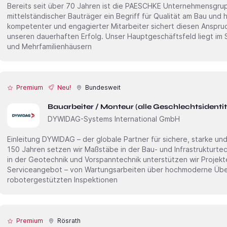
Bereits seit über 70 Jahren ist die PAESCHKE Unternehmensgrup
mittelständischer Bauträger ein Begriff für Qualität am Bau und
kompetenter und engagierter Mitarbeiter sichert diesen Anspruc
unseren dauerhaften Erfolg. Unser Hauptgeschäftsfeld liegt im S
und Mehrfamilienhäusern
Premium
Neu!
Bundesweit
Bauarbeiter / Monteur (alle Geschlechtsidenti
DYWIDAG-Systems International GmbH
Einleitung DYWIDAG – der globale Partner für sichere, starke und smarte Infrastruktur. Seit mehr als
150 Jahren setzen wir Maßstäbe in der Bau- und Infrastrukturte
in der Geotechnik und Vorspanntechnik unterstützen wir Projek
Serviceangebot – von Wartungsarbeiten über hochmoderne Übe
robotergestützten Inspektionen
Premium
Rösrath