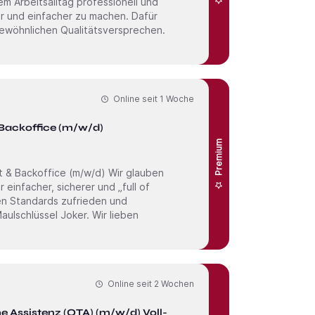
em Arbeitsalltag professionell und
er und einfacher zu machen. Dafür
gewöhnlichen Qualitätsversprechen.
Online seit
1 Woche
 Backoffice (m/w/d)
Premium
infacher, sicherer und „full of
en Standards zufrieden und
sel Joker. Wir lieben
Online seit
2 Wochen
 Assistenz (OTA) (m/w/d) Voll-