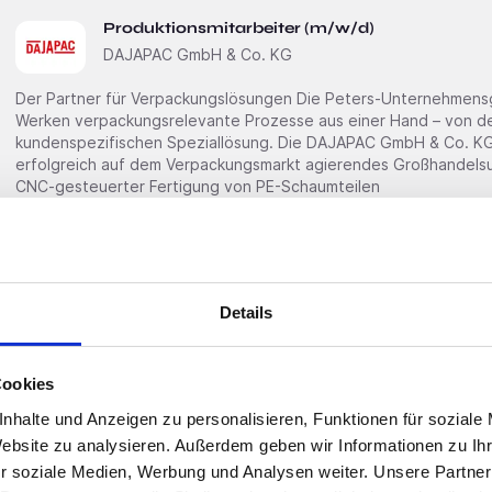
Produktionsmitarbeiter (m/w/d)
DAJAPAC GmbH & Co. KG
Der Partner für Verpackungslösungen Die Peters-Unternehmensgruppe bietet mit ihren sechs
Werken verpackungsrelevante Prozesse aus einer Hand – von de
kundenspezifischen Speziallösung. Die DAJAPAC GmbH & Co. KG i
erfolgreich auf dem Verpackungsmarkt agierendes Großhandels
CNC-gesteuerter Fertigung von PE-Schaumteilen
Premium
Wuppertal
Details
Mitarbeiter:in E-Commerce & Tool Rebel Shop
Wera Werkzeuge GmbH
Cookies
Stellenbeschreibung: Mitarbeiter:in E-Commerce & Tool Rebel Shop (m/w/d) Wir glauben fest daran,
dass unsere Werkzeuge das Leben unserer Anwender einfacher, s
nhalte und Anzeigen zu personalisieren, Funktionen für soziale
Wir geben uns daher niemals mit vorhandenen Standards zufrie
Website zu analysieren. Außerdem geben wir Informationen zu I
Schraubwerkzeuge wie die Knarre Zyklop oder den Maulschlüssel Joker. Wir lieben Innova
r soziale Medien, Werbung und Analysen weiter. Unsere Partner
lieben Design. Wir lieben