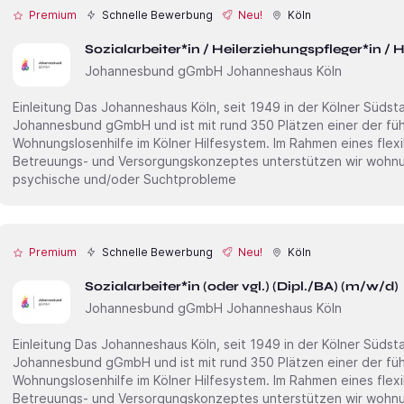
Premium
Schnelle Bewerbung
Neu!
Köln
Sozialarbeiter*in / Heilerziehungspfleger*in /
Johannesbund gGmbH Johanneshaus Köln
Einleitung Das Johanneshaus Köln, seit 1949 in der Kölner Südstadt, gehört zur gemeinnützigen
Johannesbund gGmbH und ist mit rund 350 Plätzen einer der fü
Wohnungslosenhilfe im Kölner Hilfesystem. Im Rahmen eines flexiblen und vernetzten Wohn-,
Betreuungs- und Versorgungskonzeptes unterstützen wir wohnun
psychische und/oder Suchtprobleme
Premium
Schnelle Bewerbung
Neu!
Köln
Sozialarbeiter*in (oder vgl.) (Dipl./BA) (m/w/d)
Johannesbund gGmbH Johanneshaus Köln
Einleitung Das Johanneshaus Köln, seit 1949 in der Kölner Südstadt, gehört zur gemeinnützigen
Johannesbund gGmbH und ist mit rund 350 Plätzen einer der fü
Wohnungslosenhilfe im Kölner Hilfesystem. Im Rahmen eines flexiblen und vernetzten Wohn-,
Betreuungs- und Versorgungskonzeptes unterstützen wir wohnun