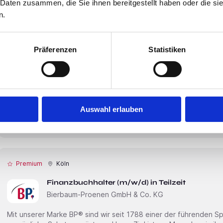
 Daten zusammen, die Sie ihnen bereitgestellt haben oder die s
n.
Premium
Köln
Präferenzen
Statistiken
Assistenz der Hausleitung (m/w/d) - Köln
McDonald's Kinderhilfe Stiftung
ÜBER UNS Seit 1987 engagiert sich die McDonald’s Kinderhilfe Stiftung für Familien schwer kranker
Kinder in Deutschland. In 23 Ronald McDonald Häusern und 6 Ronald McDonald Oasen schaffen wir
Orte der Geborgenheit – nah an Kinderkliniken. Unser Team arbeitet mit Herz, Professionalität und
Auswahl erlauben
Sinn für das Wesentliche: Menschen in schwierigen Zeiten beizustehen. Werden Sie T
Aufgabe! Assistenz
Premium
Köln
Finanzbuchhalter (m/w/d) in Teilzeit
Bierbaum-Proenen GmbH & Co. KG
Mit unserer Marke BP® sind wir seit 1788 einer der führenden Sp