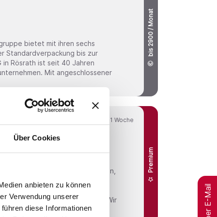
bis 2900 / Monat
r Standardverpackung bis zur
n Rösrath ist seit 40 Jahren
unternehmen. Mit angeschlossener
Online seit
1 Woche
Über Cookies
 (m/w/d)
Premium
icherer und "full of joy" machen.
 Medien anbieten zu können
Jobs per E-Mail
den und entwickeln
hrer Verwendung unserer
tionen. Wir
 führen diese Informationen