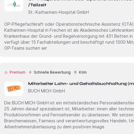
/Teilzeit
St.-Katharinen-Hospital GmbH
OP-Pflegefachkraft oder Operationstechnische Assistenz (OTA) (m/w/d)
Katharinen-Hospital in Frechen ist als Akademisches Lehrkrankenh
Krankenhaus der Grund- und Regelversorgung mit 431 Betten in k
verfügt über 15 Fachabteilungen und beschäftigt rund 1000 Mitarbeitende. Zur Erwe
OP-Teams suchen wir
Premium
Schnelle Bewerbung
Köln
Mitarbeiter Lohn- und Gehaltsbuchhaltung (
BUCH MICH GmbH
Die BUCH MICH GmbH ist ein mittelständisches Personaldienstle
25 Jahren darauf spezialisiert ist, Mitarbeiter: innen aller techn
Produktionsfirmen und Fernsehsender zu überlassen. Wir setzen dabei unseren Fokus auf
Branchenwissen, Fairness und verantwortungsvolles Handeln. Un
Arbeitnehmerüberlassung zu dem positiven Image