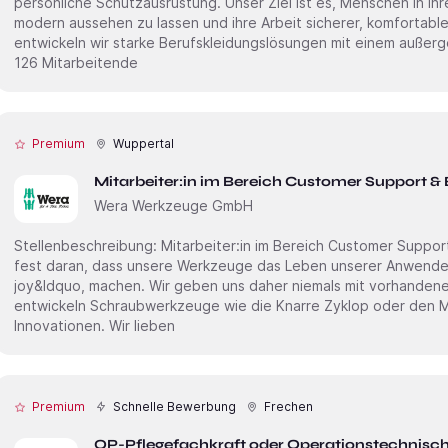
persönliche Schutzausrüstung. Unser Ziel ist es, Menschen in ihr
modern aussehen zu lassen und ihre Arbeit sicherer, komfortabl
entwickeln wir starke Berufskleidungslösungen mit einem außer
126 Mitarbeitende
Premium
Wuppertal
Mitarbeiter:in im Bereich Customer Support &
Wera Werkzeuge GmbH
Stellenbeschreibung: Mitarbeiter:in im Bereich Customer Support & Backoffice (m/w/d) Wir glauben
fest daran, dass unsere Werkzeuge das Leben unserer Anwender e
joy&ldquo, machen. Wir geben uns daher niemals mit vorhanden
entwickeln Schraubwerkzeuge wie die Knarre Zyklop oder den Maulschlüs
Innovationen. Wir lieben
Premium
Schnelle Bewerbung
Frechen
OP-Pflegefachkraft oder Operationstechnische