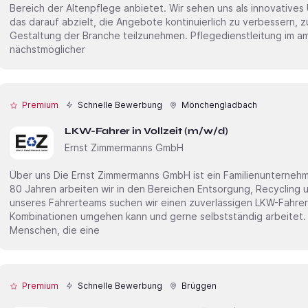
Bereich der Altenpflege anbietet. Wir sehen uns als innovativ
das darauf abzielt, die Angebote kontinuierlich zu verbessern, z
Gestaltung der Branche teilzunehmen. Pflegedienstleitung im ambulanten Dienst (m/w/d) • Eintritt:
nächstmöglicher
Premium
Schnelle Bewerbung
Mönchengladbach
LKW-Fahrer in Vollzeit (m/w/d)
Ernst Zimmermanns GmbH
Über uns Die Ernst Zimmermanns GmbH ist ein Familienunternehmen in Mönchengladbach. Seit über
80 Jahren arbeiten wir in den Bereichen Entsorgung, Recycling und Baustoff
unseres Fahrerteams suchen wir einen zuverlässigen LKW-Fahrer
Kombinationen umgehen kann und gerne selbstständig arbeitet. Die Stelle eignet sich gut fü
Menschen, die eine
Premium
Schnelle Bewerbung
Brüggen