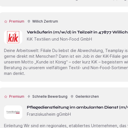
Premium
Willich Zentrum
Verkäuferin (m/w/d) in Teilzeit in 47877 Willi
KiK Textilien und Non-Food GmbH
Deine Arbeitswelt: Filiale Du liebst die Abwechslung, Teamplay ist genau dein Ding und du arbeitest
gerne direkt mit Menschen? Dann ist ein Job in der KiK-Filiale ge
unserem Motto „Kunde ist König“ – oder kurz KiK – begeistern w
Beratung zu unserem vielfältigen Textil- und Non-Food-Sortiment
man denkt.
Premium
Schnelle Bewerbung
Geilenkirchen
Pflegedienstleitung im ambulanten Dienst (m
Franziskusheim gGmbH
Einleitung Wir sind ein regionales, etabliertes Unternehmen, das verschiedene Dienstleistungen im