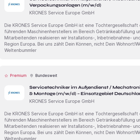
Verpackungsanlagen (m/w/d)
KRONES Service Europe GmbH
Die KRONES Service Europe GmbH ist eine Tochter­gesellschaft
führenden Maschinen­herstellers im Bereich Getränke­abfüllung 
Mitarbei­tenden realisieren wir Installations-, Inbetrieb­nahme- u
Region Europa. Bei uns zählt Dein Können, nicht Dein Wohnort!Wenn Du Technik im Blut hast und als
Weltenbummler
Premium
Bundesweit
Servicetechniker im Außendienst / Mechatron
& Montage (m/w/d) – Einsatzgebiet Deutschla
KRONES Service Europe GmbH
Die KRONES Service Europe GmbH ist eine Tochter­gesellschaft
führenden Maschinen­herstellers im Bereich Getränke­abfüllung 
Mitarbei­tenden realisieren wir Installations-, Inbetrieb­nahme- u
Region Europa. Bei uns zählt Dein Können, nicht Dein Wohnort!Wenn Du Technik im Blut hast und als
Weltenbummler