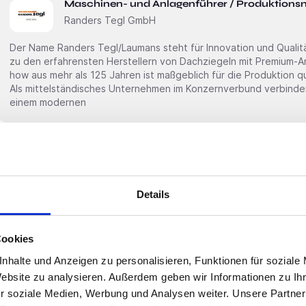
Maschinen- und Anlagenführer / Produktionsm
Randers Tegl GmbH
Der Name Randers Tegl/Laumans steht für Innovation und Qualit
zu den erfahrensten Herstellern von Dachziegeln mit Premium-A
how aus mehr als 125 Jahren ist maßgeblich für die Produktion q
Als mittelständisches Unternehmen im Konzernverbund verbinden 
einem modernen
Premium
Schnelle Bewerbung
Mönchengladbach
Kaufmännische Bürokraft in Teilzeit – LKW-Wa
Details
(m/w/d)
Ernst Zimmermanns GmbH
Cookies
Über uns Die Ernst Zimmermanns GmbH ist ein Familienunternehmen in Mönchengladbach. Seit über
80 Jahren arbeiten wir in den Bereichen Entsorgung, Recycling und Baustoff
nhalte und Anzeigen zu personalisieren, Funktionen für soziale
unseres Büroteams suchen wir eine zuverlässige und freundliche 
Website zu analysieren. Außerdem geben wir Informationen zu I
Kundenkontakt und sorgfältigem Arbeiten hat. Die Stelle eignet sich gut für Menschen, die eine
r soziale Medien, Werbung und Analysen weiter. Unsere Partner
verlässliche