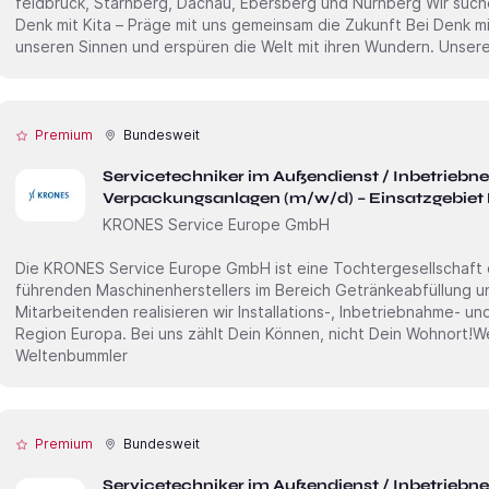
feld­bruck, Starnberg, Dachau, Ebersberg und Nürnberg Wir suchen dich als Kinderpfleger (m/w/d)
Denk mit Kita – Präge mit uns gemeinsam die Zukunft Bei Denk mit Kita erleben wir den Alltag mit all
unseren Sinnen und erspüren die Welt mit ihren Wundern. Unsere 
Premium
Bundesweit
Servicetechniker im Außendienst / Inbetriebn
Verpackungsanlagen (m/w/d) – Einsatzgebiet
KRONES Service Europe GmbH
Die KRONES Service Europe GmbH ist eine Tochter­gesellschaft
führenden Maschinen­herstellers im Bereich Getränke­abfüllung 
Mitarbei­tenden realisieren wir Installations-, Inbetrieb­nahme- u
Region Europa. Bei uns zählt Dein Können, nicht Dein Wohnort!Wenn Du Technik im Blut hast und als
Weltenbummler
Premium
Bundesweit
Servicetechniker im Außendienst / Inbetriebn