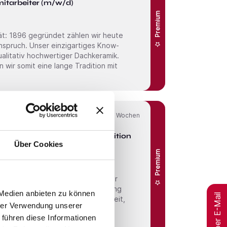
itarbeiter (m/w/d)
Premium
ät: 1896 gegründet zählen wir heute
nspruch. Unser einzigartiges Know-
ualitativ hochwertiger Dachkeramik.
wir somit eine lange Tradition mit
Online seit
4 Wochen
age, Fakturierung und Disposition
Über Cookies
Premium
handel. Zur Verstärkung
 Medien anbieten zu können
Jobs per E-Mail
Bürokraft, die Freude an Büroarbeit,
hrer Verwendung unserer
 führen diese Informationen