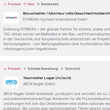
Premium
Neu!
Bundesweit
Bauarbeiter / Monteur (alle Geschlechtsidenti
DYWIDAG-Systems International GmbH
Einleitung DYWIDAG – der globale Partner für sichere, starke und smarte Infrastruktur. Seit mehr als
150 Jahren setzen wir Maßstäbe in der Bau- und Infrastrukturte
in der Geotechnik und Vorspanntechnik unterstützen wir Projek
Serviceangebot – von Wartungsarbeiten über hochmoderne Übe
robotergestützten Inspektionen
Premium
Schnelle Bewerbung
Tönisvorst
Teamleiter Lager (m/w/d)
ARCA Regler GmbH
ARCA Regler GmbH entwickelt, produziert und vertreibt mit ca. 2
und präsentations­bedürftige Armaturen für die Prozess­industrie
zeichnungen hat sich das Unter­nehmen eine starke natio­nale wie i
erarbeitet. Wir suchen zum nächstmöglichen Termin eine(n) e