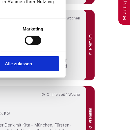
ie im Rahmen Ihrer Nutzung
Online seit
4 Wochen
Marketing
chutztechnik
Premium
ndschutztechnik Über uns
lingunternehmen. An insgesamt elf
Alle zulassen
wegen samt eigener Forschung und
Online seit
1 Woche
Premium
o. KG