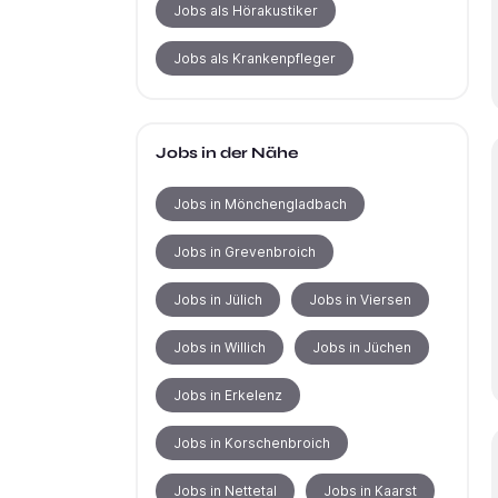
Jobs als Hörakustiker
Jobs als Krankenpfleger
Jobs in der Nähe
Jobs in Mönchengladbach
Jobs in Grevenbroich
Jobs in Jülich
Jobs in Viersen
Jobs in Willich
Jobs in Jüchen
Jobs in Erkelenz
Jobs in Korschenbroich
Jobs in Nettetal
Jobs in Kaarst