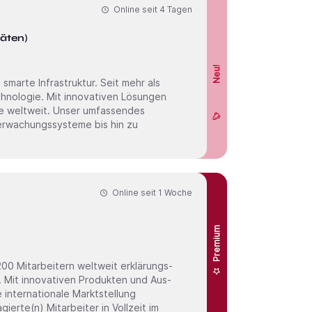
Online seit
4 Tagen
täten)
Neu!
chnologie. Mit innovativen Lösungen
te weltweit. Unser umfassendes
rwachungssysteme bis hin zu
Online seit
1 Woche
Premium
00 Mitarbeitern welt­weit erklärungs-
. Mit inno­vativen Produkten und Aus­
nter­natio­nale Markt­stellung
ngagierte(n) Mitarbeiter in Vollzeit im