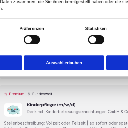
 Daten zusammen, die Sie ihnen bereitgestellt haben oder die s
n.
Premium
Grevenbroich
Präferenzen
Statistiken
Instandhaltungsfachkraft (m/w/d) für Brands
Speira GmbH
Wir denken an die Zukunft – auch an Deine. Zur Verstärkung unseres Teams suchen wir zum
schnellstmöglichen ZeitpunktInstandhaltungsfachkraft (m/w/d) für Bra
Speira ist ein führendes europäisches Aluminiumwalz- und Recyc
Auswahl erlauben
Recycling- und Walzproduktionsstätten in Deutschland und Nor
Entwicklung recycelt Speira
Premium
Bundesweit
Kinderpfleger (m/w/d)
Denk mit! Kinderbetreuungseinrichtungen GmbH & C
Stellenbeschreibung: Vollzeit oder Teilzeit | ab sofort oder später Denk mit Kita – München, Fürsten­