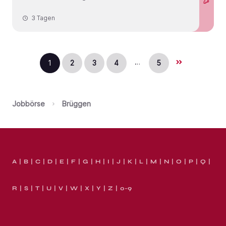
3 Tagen
…
1
2
3
4
5
Jobbörse
Brüggen
A
B
C
D
E
F
G
H
I
J
K
L
M
N
O
P
Q
R
S
T
U
V
W
X
Y
Z
0-9