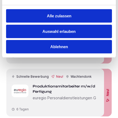
3 Tagen
Alle zulassen
Neu!
Erkelenz
Auswahl erlauben
Pflegefachkraft (m/w/d) - Werde
Neu!
Teil unseres Teams!
CareTeam GmbH Erkelenz
Ablehnen
19 Stunden
Schnelle Bewerbung
Neu!
Wachtendonk
Produktionsmitarbeiter m/w/d
Neu!
Fertigung
euregio Personaldienstleistungen GmbH
6 Tagen