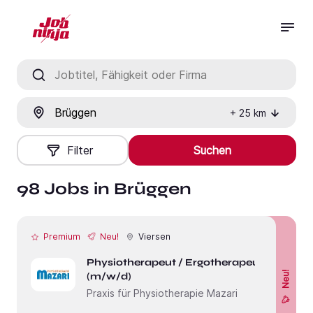
Jobtitel, Fähigkeit oder Firma
Ort
+
25
km
Filter
Suchen
98 Jobs in Brüggen
Premium
Neu!
Viersen
Physiotherapeut / Ergotherapeut
Neu!
(m/w/d)
Praxis für Physiotherapie Mazari