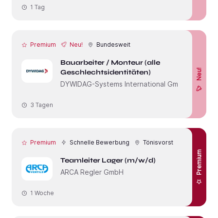
1 Tag
Premium
Neu!
Bundesweit
Bauarbeiter / Monteur (alle
Neu!
Geschlechtsidentitäten)
DYWIDAG-Systems International GmbH
3 Tagen
Premium
Schnelle Bewerbung
Tönisvorst
Premium
Teamleiter Lager (m/w/d)
ARCA Regler GmbH
1 Woche