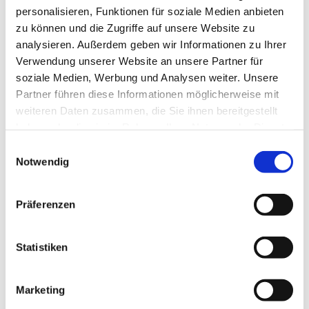
personalisieren, Funktionen für soziale Medien anbieten
4 Wochen
zu können und die Zugriffe auf unsere Website zu
analysieren. Außerdem geben wir Informationen zu Ihrer
Verwendung unserer Website an unsere Partner für
soziale Medien, Werbung und Analysen weiter. Unsere
Premium
Bundesweit
Partner führen diese Informationen möglicherweise mit
Geschäftsführer / CEO /
Premium
weiteren Daten zusammen, die Sie ihnen bereitgestellt
Betriebsleiter (m/w/d) Home
haben oder die sie im Rahmen Ihrer Nutzung der Dienste
Delivery
gesammelt haben.
Einwilligungsauswahl
ioe Institute of Entrepreneurship
Notwendig
4 Wochen
Präferenzen
Neu!
Niederkrüchten
Statistiken
Palliativfachkraft (m/w/d) – Wir
Neu!
suchen Zuwachs in unserem Team!
Stiftung St. Laurentius Elmpt
Marketing