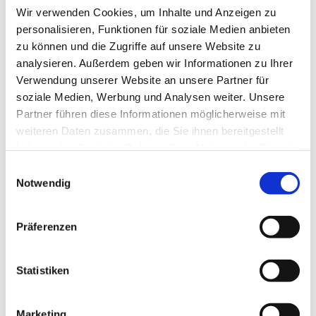
Wir verwenden Cookies, um Inhalte und Anzeigen zu
personalisieren, Funktionen für soziale Medien anbieten
Premium
Schnelle Bewerbung
Denkendorf
zu können und die Zugriffe auf unsere Website zu
Premium
Reinigungskraft (m/w/d)
analysieren. Außerdem geben wir Informationen zu Ihrer
Falke Fabian & Marco GbR
Verwendung unserer Website an unsere Partner für
soziale Medien, Werbung und Analysen weiter. Unsere
1 Woche
Partner führen diese Informationen möglicherweise mit
weiteren Daten zusammen, die Sie ihnen bereitgestellt
haben oder die sie im Rahmen Ihrer Nutzung der Dienste
Premium
Waiblingen
gesammelt haben.
Einwilligungsauswahl
Premium
Notwendig
Pressesprecher (m/w/d)
Landratsamt Rems-Murr-Kreis
Präferenzen
3 Wochen
Statistiken
Premium
Stuttgart
Werkstudent (w/m/d) AI
Marketing