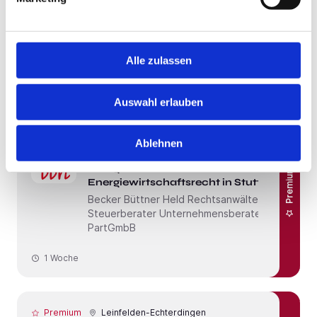
Premium
Engineering & Developer
Productivity
EVEX Deutschland GmbH
Alle zulassen
1 Woche
Auswahl erlauben
Premium
Stuttgart
Ablehnen
Rechtsanwalt (m/w/d) Allgemeines
Energie- und
Premium
Energiewirtschaftsrecht in Stuttgart
Becker Büttner Held Rechtsanwälte
Steuerberater Unternehmensberater
PartGmbB
1 Woche
Premium
Leinfelden-Echterdingen