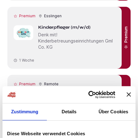
Premium
Esslingen
Kinderpfleger (m/w/d)
Premium
Denk mit!
Kinderbetreuungseinrichtungen GmbH &
Co. KG
1 Woche
Premium
Remote
Senior Business Analyst (m/w/d) -
Premium
Securities Services / Capital
Markets
Zustimmung
Details
Über Cookies
LBBW Landesbank Baden-Württemberg
2 Wochen
Diese Webseite verwendet Cookies