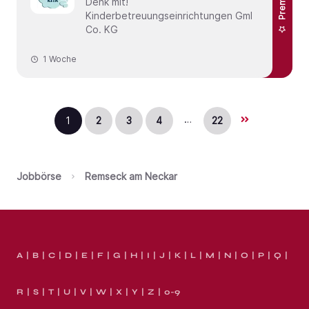
Premium
Denk mit!
Kinderbetreuungseinrichtungen GmbH &
Co. KG
1 Woche
…
1
2
3
4
22
Jobbörse
Remseck am Neckar
A
B
C
D
E
F
G
H
I
J
K
L
M
N
O
P
Q
R
S
T
U
V
W
X
Y
Z
0-9