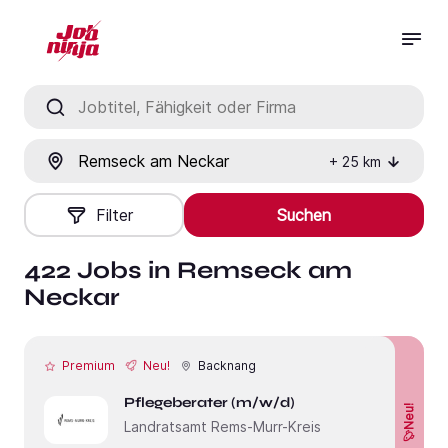
Jobtitel, Fähigkeit oder Firma
Ort
+
25
km
Filter
Suchen
422 Jobs in Remseck am
Neckar
Premium
Neu!
Backnang
Pflegeberater (m/w/d)
Neu!
Landratsamt Rems-Murr-Kreis