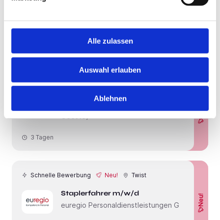
compassio Seniorenresidenz Meppen
3 Tagen
Alle zulassen
Neu!
Meppen
Auswahl erlauben
Pflegefachkraft (m/w/d) - Familiär,
sozial & kooperativ!
Ablehnen
Neu!
Bürgerhilfe Meppen-Emsland (Meppen-
Geeste)
3 Tagen
Schnelle Bewerbung
Neu!
Twist
Staplerfahrer m/w/d
Neu!
euregio Personaldienstleistungen GmbH