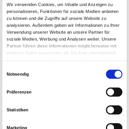
Premium
Wir verwenden Cookies, um Inhalte und Anzeigen zu
Delivery
personalisieren, Funktionen für soziale Medien anbieten
ioe Institute of Entrepreneurship
zu können und die Zugriffe auf unsere Website zu
4 Wochen
analysieren. Außerdem geben wir Informationen zu Ihrer
Verwendung unserer Website an unsere Partner für
soziale Medien, Werbung und Analysen weiter. Unsere
Partner führen diese Informationen möglicherweise mit
Neu!
Meppen
weiteren Daten zusammen, die Sie ihnen bereitgestellt
Wundmanager:in (m/w/d) - Bei uns
haben oder die sie im Rahmen Ihrer Nutzung der Dienste
Neu!
macht die Pflege Spaß!
gesammelt haben.
Einwilligungsauswahl
compassio Seniorenresidenz Meppen
Notwendig
3 Tagen
Präferenzen
Neu!
Meppen
Statistiken
Gerontopsychiatrische Fachkraft
(m/w/d) - Bei uns macht die Pflege
Neu!
Spaß!
Marketing