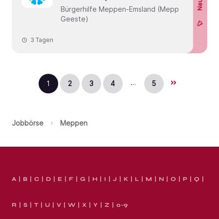
Neu!
Bürgerhilfe Meppen-Emsland (Meppen-
Geeste)
3 Tagen
…
1
2
3
4
5
Jobbörse
Meppen
A
B
C
D
E
F
G
H
I
J
K
L
M
N
O
P
Q
R
S
T
U
V
W
X
Y
Z
0-9