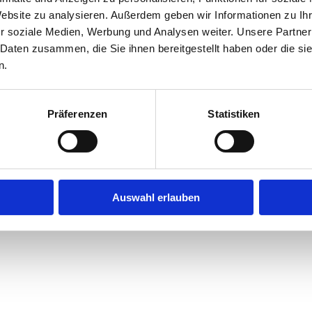
Website zu analysieren. Außerdem geben wir Informationen zu I
r soziale Medien, Werbung und Analysen weiter. Unsere Partner
exception has occurred while loading
jobninja.com
(see the
browse
 Daten zusammen, die Sie ihnen bereitgestellt haben oder die s
n.
Präferenzen
Statistiken
Auswahl erlauben