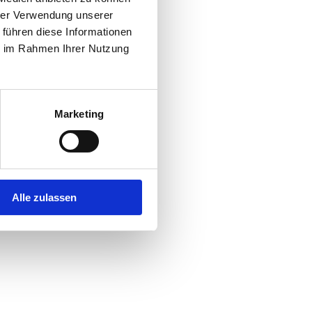
hrer Verwendung unserer
 führen diese Informationen
r console
for more information).
ie im Rahmen Ihrer Nutzung
Marketing
Alle zulassen