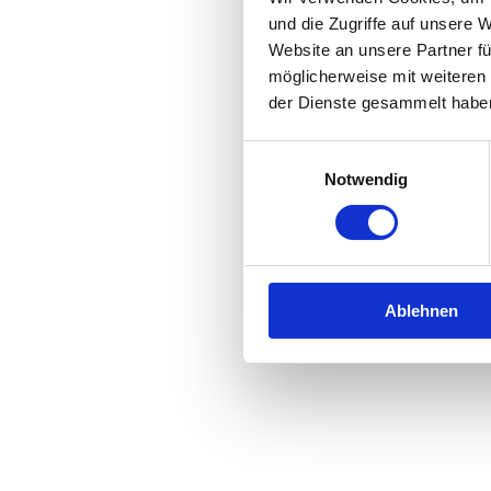
und die Zugriffe auf unsere 
Website an unsere Partner fü
Application error: a
client
-side 
möglicherweise mit weiteren
der Dienste gesammelt habe
Einwilligungsauswahl
Notwendig
Ablehnen