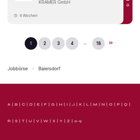
KRAMER GmbH
4 Wochen
…
1
2
3
4
18
Jobbörse
Baiersdorf
A
B
C
D
E
F
G
H
I
J
K
L
M
N
O
P
Q
R
S
T
U
V
W
X
Y
Z
0-9