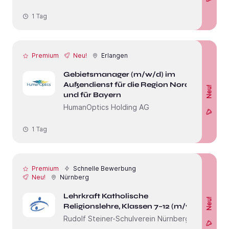
1 Tag
Premium
Neu!
Erlangen
Gebietsmanager (m/w/d) im
Außendienst für die Region Nord
Neu!
und für Bayern
HumanOptics Holding AG
1 Tag
Premium
Schnelle Bewerbung
Neu!
Nürnberg
Lehrkraft Katholische
Neu!
Religionslehre, Klassen 7–12 (m/w/d)
Rudolf Steiner-Schulverein Nürnberg e.V.