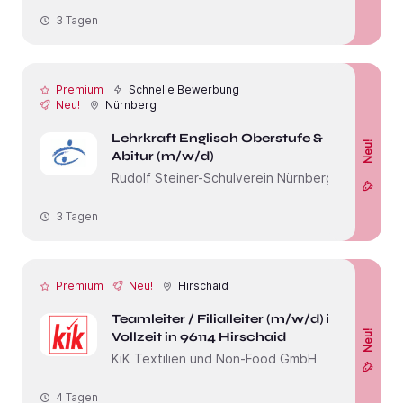
3 Tagen
Premium
Schnelle Bewerbung
Neu!
Nürnberg
Lehrkraft Englisch Oberstufe &
Neu!
Abitur (m/w/d)
Rudolf Steiner-Schulverein Nürnberg e.V.
3 Tagen
Premium
Neu!
Hirschaid
Teamleiter / Filialleiter (m/w/d) in
Neu!
Vollzeit in 96114 Hirschaid
KiK Textilien und Non-Food GmbH
4 Tagen