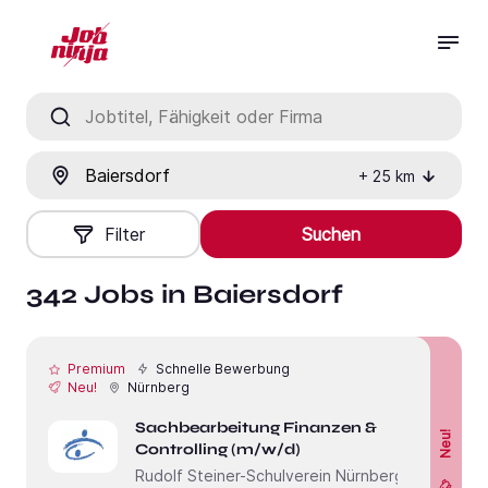
Jobtitel, Fähigkeit oder Firma
Ort
+
25
km
Filter
Suchen
342 Jobs in Baiersdorf
Premium
Schnelle Bewerbung
Neu!
Nürnberg
Sachbearbeitung Finanzen &
Neu!
Controlling (m/w/d)
Rudolf Steiner-Schulverein Nürnberg e.V.