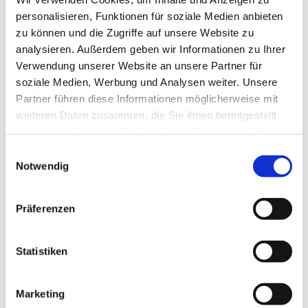
personalisieren, Funktionen für soziale Medien anbieten
Mitarbeiter im Innendienst
Premium
zu können und die Zugriffe auf unsere Website zu
(Kaufmann für Versicherungen und
Finanzen, Versicherungsfachmann,
analysieren. Außerdem geben wir Informationen zu Ihrer
o.Ä.) (m/w/d)
Verwendung unserer Website an unsere Partner für
SE Gruppe'
soziale Medien, Werbung und Analysen weiter. Unsere
Partner führen diese Informationen möglicherweise mit
4 Wochen
weiteren Daten zusammen, die Sie ihnen bereitgestellt
haben oder die sie im Rahmen Ihrer Nutzung der Dienste
gesammelt haben.
Einwilligungsauswahl
Premium
Nürnberg
Notwendig
Premium
Erzieher:in für Nürnberg und
Aschaffenburg
Präferenzen
Giant Leap GmbH & Co. KG
2 Wochen
Statistiken
Marketing
Premium
Nürnberg