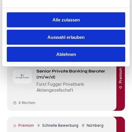
Premium
Programmierer (m/w/d) für Stanz-
und Laseranlagen (TRUMPF)
Alle zulassen
Ernst Meck GmbH
3 Wochen
Auswahl erlauben
Ablehnen
Premium
Schnelle Bewerbung
Nürnberg
Homeoffice
Premium
Senior Private Banking Berater
(m/w/d)
Fürst Fugger Privatbank
Aktiengesellschaft
4 Wochen
Premium
Schnelle Bewerbung
Nürnberg