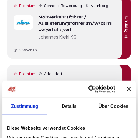
Premium
Schnelle Bewerbung
Nürnberg
Nahverkehrsfahrer /
Premium
Auslieferungsfahrer (m/w/d) mit
Lagertätigkeit
Johannes Kiehl KG
3 Wochen
Premium
Adelsdorf
Premium
Mitarbeiter Warenausgabe (m/w/d)
SOLDAN Holding + Bonbonspezialitäten
GmbH
Zustimmung
Details
Über Cookies
3 Wochen
Diese Webseite verwendet Cookies
Premium
Schnelle Bewerbung
Nürnberg
Wir verwenden Cookies, um Inhalte und Anzeigen zu