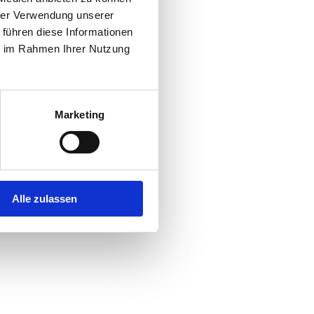
hrer Verwendung unserer
 führen diese Informationen
r console
for more information).
ie im Rahmen Ihrer Nutzung
Marketing
Alle zulassen