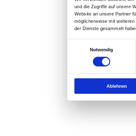
und die Zugriffe auf unsere 
Website an unsere Partner fü
Application error: a
client
-side 
möglicherweise mit weiteren
der Dienste gesammelt habe
Einwilligungsauswahl
Notwendig
Ablehnen