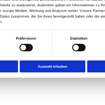
Website zu analysieren. Außerdem geben wir Informationen zu I
r soziale Medien, Werbung und Analysen weiter. Unsere Partner
exception has occurred while loading
jobninja.com
(see the
browse
 Daten zusammen, die Sie ihnen bereitgestellt haben oder die s
n.
Präferenzen
Statistiken
Auswahl erlauben