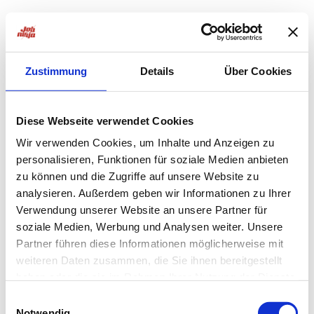
Zustimmung
Details
Über Cookies
Diese Webseite verwendet Cookies
Wir verwenden Cookies, um Inhalte und Anzeigen zu
personalisieren, Funktionen für soziale Medien anbieten
zu können und die Zugriffe auf unsere Website zu
analysieren. Außerdem geben wir Informationen zu Ihrer
Verwendung unserer Website an unsere Partner für
soziale Medien, Werbung und Analysen weiter. Unsere
Partner führen diese Informationen möglicherweise mit
weiteren Daten zusammen, die Sie ihnen bereitgestellt
haben oder die sie im Rahmen Ihrer Nutzung der Dienste
Application error: a
client
-side exception has occurred while
gesammelt haben.
Einwilligungsauswahl
Notwendig
loading
jobninja.com
(see the
browser console
for more