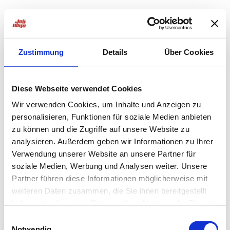
Zustimmung
Details
Über Cookies
Diese Webseite verwendet Cookies
Wir verwenden Cookies, um Inhalte und Anzeigen zu
personalisieren, Funktionen für soziale Medien anbieten
zu können und die Zugriffe auf unsere Website zu
analysieren. Außerdem geben wir Informationen zu Ihrer
Verwendung unserer Website an unsere Partner für
soziale Medien, Werbung und Analysen weiter. Unsere
Partner führen diese Informationen möglicherweise mit
weiteren Daten zusammen, die Sie ihnen bereitgestellt
haben oder die sie im Rahmen Ihrer Nutzung der Dienste
Application error: a
client
-side exception has occurred while
gesammelt haben.
Einwilligungsauswahl
Notwendig
loading
jobninja.com
(see the
browser console
for more