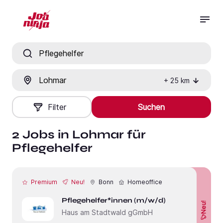
Jobtitel, Fähigkeit oder Firma
Ort
+
25
km
Filter
Suchen
2 Jobs in Lohmar für
Pflegehelfer
Premium
Neu!
Bonn
Homeoffice
Pflegehelfer*innen (m/w/d)
Neu!
Haus am Stadtwald gGmbH