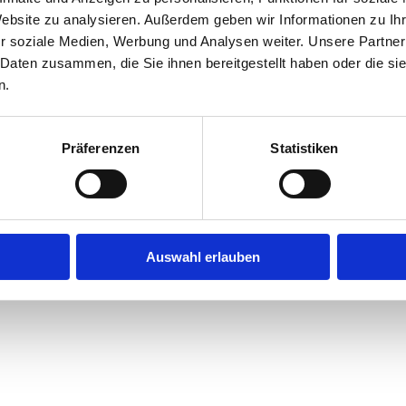
Website zu analysieren. Außerdem geben wir Informationen zu I
r soziale Medien, Werbung und Analysen weiter. Unsere Partner
exception has occurred while loading
jobninja.com
(see the
browse
 Daten zusammen, die Sie ihnen bereitgestellt haben oder die s
n.
Präferenzen
Statistiken
Auswahl erlauben