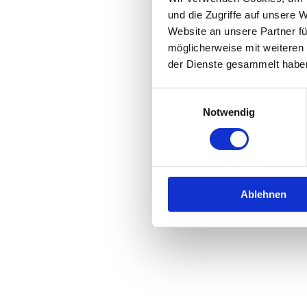
und die Zugriffe auf unsere 
Website an unsere Partner fü
Application error: a
client
-side 
möglicherweise mit weiteren
der Dienste gesammelt habe
Einwilligungsauswahl
Notwendig
Ablehnen