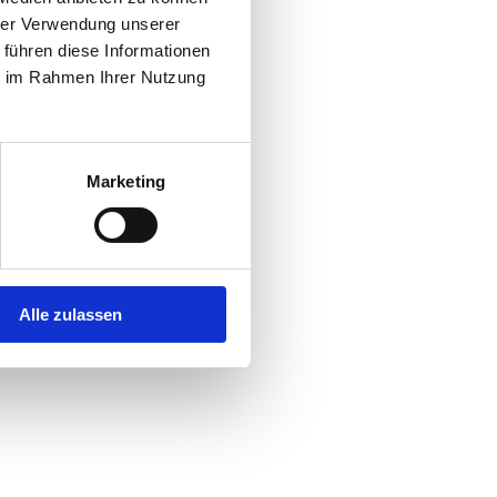
hrer Verwendung unserer
 führen diese Informationen
r console
for more information).
ie im Rahmen Ihrer Nutzung
Marketing
Alle zulassen