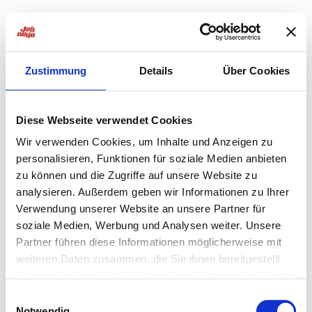
Zustimmung
Details
Über Cookies
Diese Webseite verwendet Cookies
Wir verwenden Cookies, um Inhalte und Anzeigen zu
personalisieren, Funktionen für soziale Medien anbieten
zu können und die Zugriffe auf unsere Website zu
analysieren. Außerdem geben wir Informationen zu Ihrer
Verwendung unserer Website an unsere Partner für
soziale Medien, Werbung und Analysen weiter. Unsere
Partner führen diese Informationen möglicherweise mit
weiteren Daten zusammen, die Sie ihnen bereitgestellt
haben oder die sie im Rahmen Ihrer Nutzung der Dienste
Application error: a
client
-side exception has occurred while
gesammelt haben.
Einwilligungsauswahl
Notwendig
loading
jobninja.com
(see the
browser console
for more