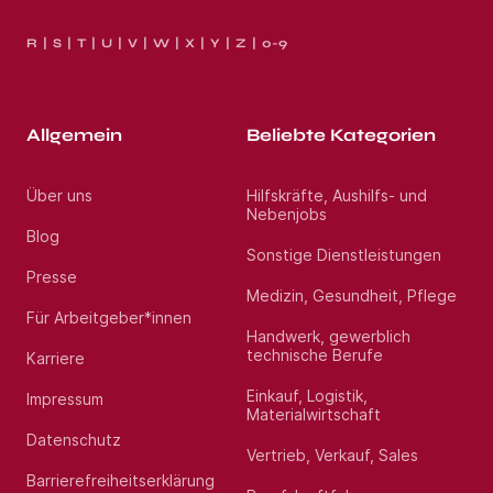
R
S
T
U
V
W
X
Y
Z
0-9
Allgemein
Beliebte Kategorien
Über uns
Hilfskräfte, Aushilfs- und
Nebenjobs
Blog
Sonstige Dienstleistungen
Presse
Medizin, Gesundheit, Pflege
Für Arbeitgeber*innen
Handwerk, gewerblich
technische Berufe
Karriere
Einkauf, Logistik,
Impressum
Materialwirtschaft
Datenschutz
Vertrieb, Verkauf, Sales
Barrierefreiheitserklärung