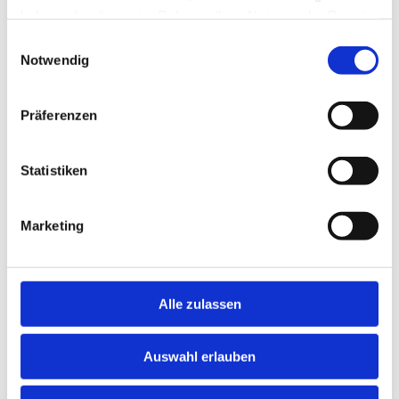
haben oder die sie im Rahmen Ihrer Nutzung der Dienste
gesammelt haben.
Einwilligungsauswahl
Notwendig
Schnelle Bewerbung
Neu!
Detmold
Pflegefachkraft (m/w/d) Pädiatrie
Neu!
(185168)
Präferenzen
Klinikum Lippe, Detmold
Statistiken
2 Tagen
Marketing
Schnelle Bewerbung
Neu!
Detmold
Weiterbildung Fachpfleger/-in für
Neu!
Psychiatrie (239556)
Alle zulassen
Klinikum Lippe, Detmold
2 Tagen
Auswahl erlauben