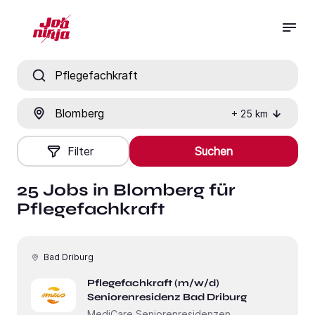
Jobtitel, Fähigkeit oder Firma
Ort
+
25
km
Filter
Suchen
25 Jobs in Blomberg für
Pflegefachkraft
Bad Driburg
Pflegefachkraft (m/w/d)
Seniorenresidenz Bad Driburg
MediCare Seniorenresidenzen