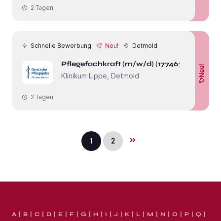
2 Tagen
Schnelle Bewerbung
Neu!
Detmold
Pflegefachkraft (m/w/d) (177467)
Neu!
Klinikum Lippe, Detmold
2 Tagen
1
2
A
B
C
D
E
F
G
H
I
J
K
L
M
N
O
P
Q