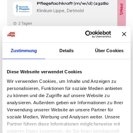
Pflegefachkraft (m/w/d) (232808)
Neu!
Klinikum Lippe, Detmold
2 Tagen
Schnelle Bewerbung
Neu!
Detmold
Zustimmung
Details
Über Cookies
Pflegefachkraft (m/w/d) (261226)
Neu!
Klinikum Lippe, Detmold
Diese Webseite verwendet Cookies
2 Tagen
Wir verwenden Cookies, um Inhalte und Anzeigen zu
personalisieren, Funktionen für soziale Medien anbieten
zu können und die Zugriffe auf unsere Website zu
Schnelle Bewerbung
Neu!
Detmold
analysieren. Außerdem geben wir Informationen zu Ihrer
Verwendung unserer Website an unsere Partner für
Pflegefachkraft (m/w/d) (239652)
Neu!
soziale Medien, Werbung und Analysen weiter. Unsere
Klinikum Lippe, Detmold
Partner führen diese Informationen möglicherweise mit
weiteren Daten zusammen, die Sie ihnen bereitgestellt
2 Tagen