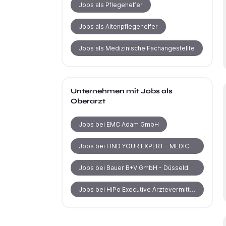
Jobs als Pflegehelfer
Jobs als Altenpflegehelfer
Jobs als Medizinische Fachangestellte
Unternehmen mit Jobs als
Oberarzt
Jobs bei EMC Adam GmbH
Jobs bei FIND YOUR EXPERT – MEDICAL RECRUITING
Jobs bei Bauer B+V GmbH - Düsseldorf
Jobs bei HiPo Executive Ärztevermittlung