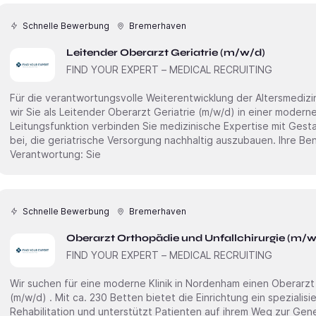
Schnelle Bewerbung
Bremerhaven
Leitender Oberarzt Geriatrie (m/w/d)
FIND YOUR EXPERT – MEDICAL RECRUITING
Für die verantwortungsvolle Weiterentwicklung der Altersmediz
wir Sie als Leitender Oberarzt Geriatrie (m/w/d) in einer modernen Klinik mit ca. 110 Betten. In dieser
Leitungsfunktion verbinden Sie medizinische Expertise mit Gest
bei, die geriatrische Versorgung nachhaltig auszubauen. Ihre Benefits• Gestaltung mit
Verantwortung: Sie
Schnelle Bewerbung
Bremerhaven
Oberarzt Orthopädie und Unfallchirurgie (m/w
FIND YOUR EXPERT – MEDICAL RECRUITING
Wir suchen für eine moderne Klinik in Nordenham einen Oberarzt Orthopädie und Unfallchirurgie
(m/w/d) . Mit ca. 230 Betten bietet die Einrichtung ein spezialisiertes Umfeld für die orthopädische
Rehabilitation und unterstützt Patienten auf ihrem Weg zur Gen