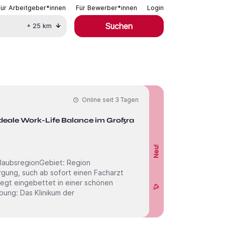
Für Arbeitgeber*innen
Für Bewerber*innen
Login
Suchen
+
25
km
Online seit
3 Tagen
 Ideale Work-Life Balance im Großraum
Neu!
regionGebiet: Region
liegt eingebettet in einer schönen
ikum der