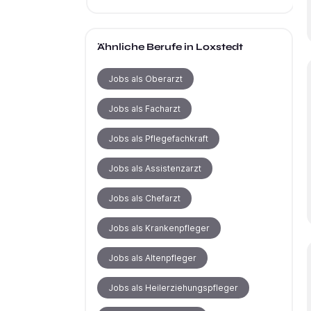
Ähnliche Berufe
in Loxstedt
Jobs als Oberarzt
Jobs als Facharzt
Jobs als Pflegefachkraft
Jobs als Assistenzarzt
Jobs als Chefarzt
Jobs als Krankenpfleger
Jobs als Altenpfleger
Jobs als Heilerziehungspfleger