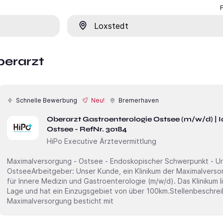
Ort
berarzt
Schnelle Bewerbung
Neu!
Bremerhaven
Oberarzt Gastroenterologie Ostsee (m/w/d) |
Ostsee - RefNr. 30184
HiPo Executive Ärztevermittlung
Maximalversorgung - Ostsee - Endoskopischer Schwerpunkt - Urlaubs
OstseeArbeitgeber: Unser Kunde, ein Klinikum der Maximalversorgung, such ab sofort einen Facharzt
für Innere Medizin und Gastroenterologie (m/w/d). Das Klinikum 
Lage und hat ein Einzugsgebiet von über 100km.Stellenbeschreibung: Das Klin
Maximalversorgung besticht mit