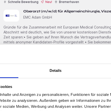
Schnelle Bewerbung
Neu!
Bremerhaven
Oberarzt (m/w/d) für Allgemeinchirurgie, Visz
EMC Adam GmbH
Gründe für die Zusammenarbeit mit European Medical Consulting
Abschnitt wird deutlich, wie Sie von unserer kostenlosen Dienstl
Zeit sparen:• Sie geben auf Ihren Wunsch die Vertragsverhandlu
mittels anonymer Kandidaten-Profile vorgestellt • Sie bekommen
Schulanmeldung
Schnelle Bewerbung
Neu!
Bremerhaven
Details
Ltd. Oberarzt (m/w/d) für Kinder- und Jugen
EMC Adam GmbH
Cookies
Gründe für die Zusammenarbeit mit European Medical Consulting
nhalte und Anzeigen zu personalisieren, Funktionen für soziale
Abschnitt wird deutlich, wie Sie von unserer kostenlosen Dienstl
Website zu analysieren. Außerdem geben wir Informationen zu I
Zeit sparen:• Sie geben auf Ihren Wunsch die Vertragsverhandlu
r soziale Medien, Werbung und Analysen weiter. Unsere Partner
mittels anonymer Kandidaten-Profile vorgestellt • Sie bekommen