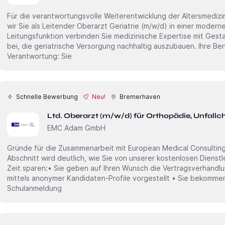
Für die verantwortungsvolle Weiterentwicklung der Altersmediz
wir Sie als Leitender Oberarzt Geriatrie (m/w/d) in einer modernen Klinik mit ca. 110 Betten. In dieser
Leitungsfunktion verbinden Sie medizinische Expertise mit Gest
bei, die geriatrische Versorgung nachhaltig auszubauen. Ihre Benefits• Gestaltung mit
Verantwortung: Sie
Schnelle Bewerbung
Neu!
Bremerhaven
Ltd. Oberarzt (m/w/d) für Orthopädie, Unfallc
EMC Adam GmbH
Gründe für die Zusammenarbeit mit European Medical Consulting
Abschnitt wird deutlich, wie Sie von unserer kostenlosen Dienstl
Zeit sparen:• Sie geben auf Ihren Wunsch die Vertragsverhandlu
mittels anonymer Kandidaten-Profile vorgestellt • Sie bekommen
Schulanmeldung