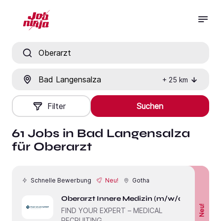
Jobtitel, Fähigkeit oder Firma
Ort
+
25
km
Filter
Suchen
61 Jobs in Bad Langensalza
für Oberarzt
Schnelle Bewerbung
Neu!
Gotha
Oberarzt Innere Medizin (m/w/d)
Neu!
FIND YOUR EXPERT – MEDICAL
RECRUITING