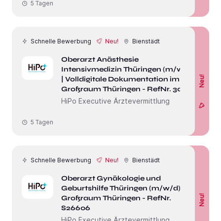
5 Tagen
Schnelle Bewerbung
Neu!
Bienstädt
Oberarzt Anästhesie
Intensivmedizin Thüringen (m/w/d)
Neu!
| Volldigitale Dokumentation im
Großraum Thüringen - RefNr. 30680
HiPo Executive Ärztevermittlung
5 Tagen
Schnelle Bewerbung
Neu!
Bienstädt
Oberarzt Gynäkologie und
Geburtshilfe Thüringen (m/w/d) im
Neu!
Großraum Thüringen - RefNr.
S26606
HiPo Executive Ärztevermittlung