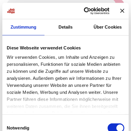
Schnelle Bewerbung
Neu!
Bienstädt
Oberarzt Gefäßchirurgie Thüringen
(m/w/d) | Gefäßzentrum im
Zustimmung
Details
Über Cookies
Neu!
Großraum Thüringen - RefNr. 29896
HiPo Executive Ärztevermittlung
Diese Webseite verwendet Cookies
5 Tagen
Wir verwenden Cookies, um Inhalte und Anzeigen zu
personalisieren, Funktionen für soziale Medien anbieten
zu können und die Zugriffe auf unsere Website zu
Schnelle Bewerbung
Neu!
Bienstädt
analysieren. Außerdem geben wir Informationen zu Ihrer
Oberarzt Anästhesiologie
Verwendung unserer Website an unsere Partner für
Pendelregion Fulda (m/w/d) |
soziale Medien, Werbung und Analysen weiter. Unsere
Neu!
strukturierte Einarbeitung im
Partner führen diese Informationen möglicherweise mit
Großraum Thüringen - RefNr. 29905
weiteren Daten zusammen, die Sie ihnen bereitgestellt
HiPo Executive Ärztevermittlung
haben oder die sie im Rahmen Ihrer Nutzung der Dienste
gesammelt haben.
5 Tagen
Einwilligungsauswahl
Notwendig