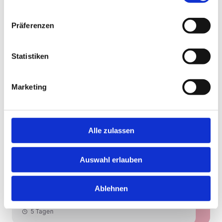
Schnelle Bewerbung
Neu!
Bienstädt
Präferenzen
Oberarzt Anästhesie Thüringen
(m/w/d) | Moderne Intensivmedizin
Statistiken
Neu!
& Breites Spektrum im Großraum
Thüringen - RefNr. 30954
HiPo Executive Ärztevermittlung
Marketing
5 Tagen
Alle zulassen
Schnelle Bewerbung
Neu!
Bienstädt
Oberarzt Urologie (m/w/d) in
Auswahl erlauben
Thüringen im Großraum Thüringen -
Neu!
RefNr. 25292
Ablehnen
HiPo Executive Ärztevermittlung
5 Tagen