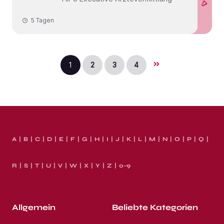
5 Tagen
1
2
3
4
A
B
C
D
E
F
G
H
I
J
K
L
M
N
O
P
Q
R
S
T
U
V
W
X
Y
Z
0-9
Allgemein
Beliebte Kategorien