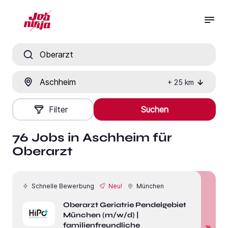
Jobtitel, Fähigkeit oder Firma
Ort
+
25
km
Filter
Suchen
76 Jobs in Aschheim für
Oberarzt
Schnelle Bewerbung
Neu!
München
Oberarzt Geriatrie Pendelgebiet
München (m/w/d) |
familienfreundliche