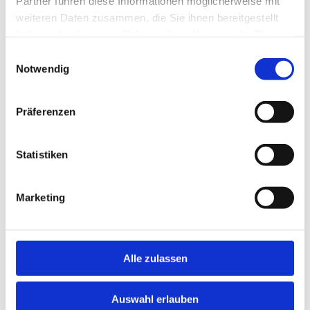
Partner führen diese Informationen möglicherweise mit
Übernahme einer leitenden
weiteren Daten zusammen, die Sie ihnen bereitgestellt
Neu!
Funktion im Großraum
haben oder die sie im Rahmen Ihrer Nutzung der Dienste
Deutschland - RefNr. 31063
gesammelt haben.
Einwilligungsauswahl
HiPo Executive Ärztevermittlung
Notwendig
4 Tagen
Präferenzen
Schnelle Bewerbung
Neu!
München
Statistiken
Leitender Oberarzt Akutgeriatrie
Großraum München (m/w/d) | im
Neu!
Großraum München - RefNr.
Marketing
ID29092
HiPo Executive Ärztevermittlung
4 Tagen
Alle zulassen
Auswahl erlauben
Schnelle Bewerbung
Neu!
München