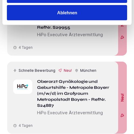
Oberarzt Gynäkologie und
Ablehnen
Geburtshilfe Region München
Neu!
(m/w/d) | im Großraum München -
RefNr. S29955
HiPo Executive Ärztevermittlung
4 Tagen
Schnelle Bewerbung
Neu!
München
Oberarzt Gynäkologie und
Geburtshilfe - Metropole Bayern
(m/w/d) im Großraum
Neu!
Metropolstadt Bayern - RefNr.
S24887
HiPo Executive Ärztevermittlung
4 Tagen