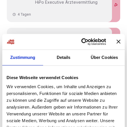
HiPo Executive Ärztevermittlung
4 Tagen
Schnelle Bewerbung
Neu!
München
Oberarzt Anästhesie Großraum
München (m/w/d) |
Zustimmung
Details
Über Cookies
Führungsverantwortung in der
Neu!
Anästhesie – Ihre Karriere im Herzen
der Metropolregion München im
Großraum München - RefNr. 30462
Diese Webseite verwendet Cookies
HiPo Executive Ärztevermittlung
Wir verwenden Cookies, um Inhalte und Anzeigen zu
personalisieren, Funktionen für soziale Medien anbieten
4 Tagen
zu können und die Zugriffe auf unsere Website zu
analysieren. Außerdem geben wir Informationen zu Ihrer
Verwendung unserer Website an unsere Partner für
Schnelle Bewerbung
Neu!
München
soziale Medien, Werbung und Analysen weiter. Unsere
Leitender Oberarzt HNO (m/w/d) |