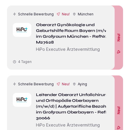
Schnelle Bewerbung
Neu!
München
Oberarzt Gynäkologie und
Geburtshilfe Raum Bayern (m/w/d)
Neu!
im Großraum München - RefNr.
M27628
HiPo Executive Ärztevermittlung
4 Tagen
Schnelle Bewerbung
Neu!
Aying
Leitender Oberarzt Unfallchirurgie
und Orthopädie Oberbayern
(m/w/d) | Außertarifliche Bezahlung
Neu!
im Großraum Oberbayern - RefNr.
30066
HiPo Executive Ärztevermittlung