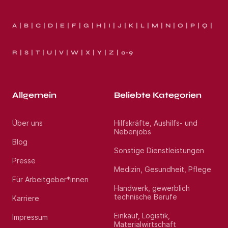
A
B
C
D
E
F
G
H
I
J
K
L
M
N
O
P
Q
R
S
T
U
V
W
X
Y
Z
0-9
Allgemein
Beliebte Kategorien
Über uns
Hilfskräfte, Aushilfs- und
Nebenjobs
Blog
Sonstige Dienstleistungen
Presse
Medizin, Gesundheit, Pflege
Für Arbeitgeber*innen
Handwerk, gewerblich
technische Berufe
Karriere
Einkauf, Logistik,
Impressum
Materialwirtschaft