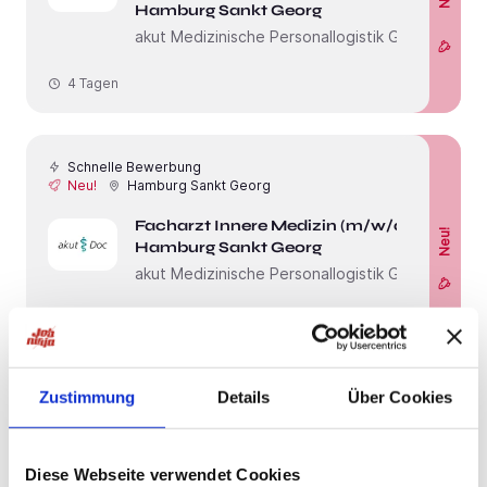
Hamburg Sankt Georg
akut Medizinische Personallogistik GmbH
4 Tagen
Schnelle Bewerbung
Neu!
Hamburg Sankt Georg
Facharzt Innere Medizin (m/w/d) in
Neu!
Hamburg Sankt Georg
akut Medizinische Personallogistik GmbH
4 Tagen
Zustimmung
Details
Über Cookies
Schnelle Bewerbung
Neu!
Reinbek
Facharzt Pädiatrie (m/w/d) in
Neu!
Reinbek
Diese Webseite verwendet Cookies