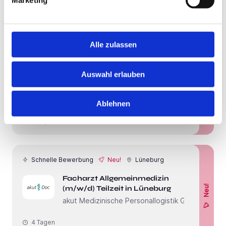
Marketing
4 Tagen
Alle zulassen
Schnelle Bewerbung
Neu!
Hamburg
Auswahl erlauben
Facharzt Nuklearmedizin &
Neu!
Radiologie (m/w/d) in Hamburg
akut Medizinische Personallogistik GmbH
Ablehnen
4 Tagen
Schnelle Bewerbung
Neu!
Lüneburg
Facharzt Allgemeinmedizin
Neu!
(m/w/d) Teilzeit in Lüneburg
akut Medizinische Personallogistik GmbH
4 Tagen