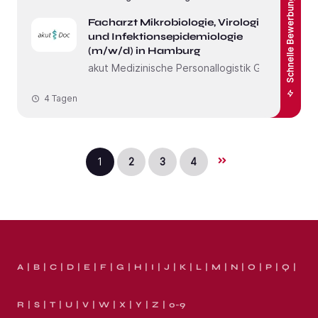
Schnelle Bewerbung
Facharzt Mikrobiologie, Virologie
und Infektionsepidemiologie
(m/w/d) in Hamburg
akut Medizinische Personallogistik GmbH
4 Tagen
1
2
3
4
A
B
C
D
E
F
G
H
I
J
K
L
M
N
O
P
Q
R
S
T
U
V
W
X
Y
Z
0-9