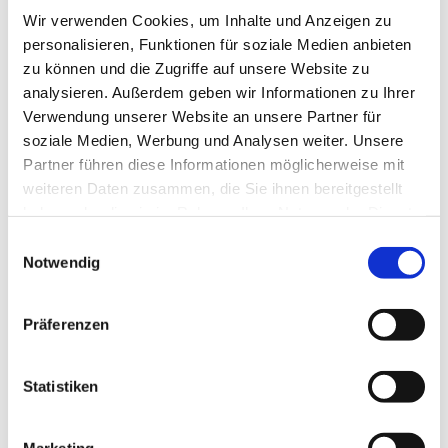
akut Medizinische Personallogistik GmbH
Wir verwenden Cookies, um Inhalte und Anzeigen zu
personalisieren, Funktionen für soziale Medien anbieten
4 Tagen
zu können und die Zugriffe auf unsere Website zu
analysieren. Außerdem geben wir Informationen zu Ihrer
Verwendung unserer Website an unsere Partner für
Schnelle Bewerbung
Neu!
Worth
soziale Medien, Werbung und Analysen weiter. Unsere
Facharzt Augenheilkunde (m/w/d)
Partner führen diese Informationen möglicherweise mit
Neu!
in Worth
weiteren Daten zusammen, die Sie ihnen bereitgestellt
akut Medizinische Personallogistik GmbH
haben oder die sie im Rahmen Ihrer Nutzung der Dienste
gesammelt haben.
Einwilligungsauswahl
4 Tagen
Notwendig
Präferenzen
Schnelle Bewerbung
Neu!
Hamburg Sankt Georg
Facharzt Radiologie (m/w/d) Voll-
Statistiken
und Teilzeit in Hamburg Sankt
Neu!
Georg
akut Medizinische Personallogistik GmbH