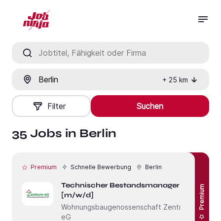
Jobtitel, Fähigkeit oder Firma
Ort
+
25
km
Filter
Suchen
35 Jobs in Berlin
Premium
Schnelle Bewerbung
Berlin
Technischer Bestandsmanager
Premium
[m/w/d]
Wohnungsbaugenossenschaft Zentrum
eG