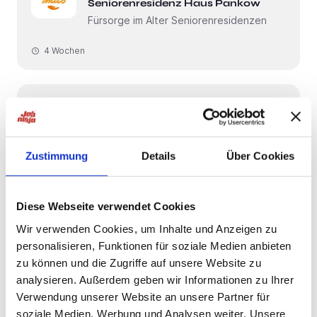
Seniorenresidenz Haus Pankow
Fürsorge im Alter Seniorenresidenzen
4 Wochen
Berlin
Case-Manager/-in /
Belegungsmanager/- in(m/w/d)
Zustimmung
Details
Über Cookies
Seniorenresidenz Haus Bavaria
Fürsorge im Alter Seniorenresidenzen
Diese Webseite verwendet Cookies
4 Wochen
Wir verwenden Cookies, um Inhalte und Anzeigen zu
personalisieren, Funktionen für soziale Medien anbieten
Berlin
zu können und die Zugriffe auf unsere Website zu
analysieren. Außerdem geben wir Informationen zu Ihrer
Bewerbung Fürsorge im Alter
Verwendung unserer Website an unsere Partner für
Seniorenresidenz Haus Steglitz
soziale Medien, Werbung und Analysen weiter. Unsere