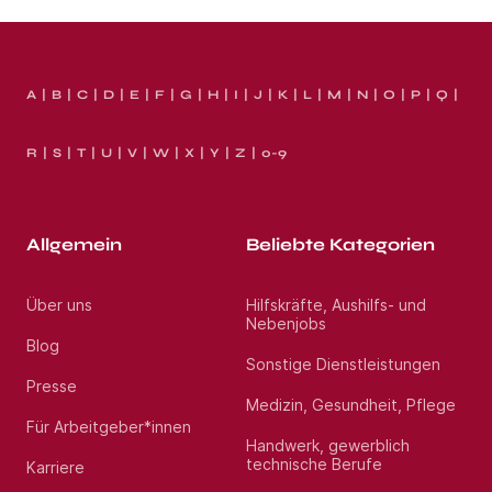
A
B
C
D
E
F
G
H
I
J
K
L
M
N
O
P
Q
R
S
T
U
V
W
X
Y
Z
0-9
Allgemein
Beliebte Kategorien
Über uns
Hilfskräfte, Aushilfs- und
Nebenjobs
Blog
Sonstige Dienstleistungen
Presse
Medizin, Gesundheit, Pflege
Für Arbeitgeber*innen
Handwerk, gewerblich
technische Berufe
Karriere