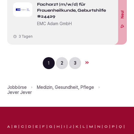
Facharzt (m/w/d) für
Frauenheilkunde, Geburtshilfe
Neu!
#24429
EMC Adam GmbH
3 Tagen
1
2
3
Jobbörse
Medizin, Gesundheit, Pflege
Jever Jever
A
B
C
D
E
F
G
H
I
J
K
L
M
N
O
P
Q