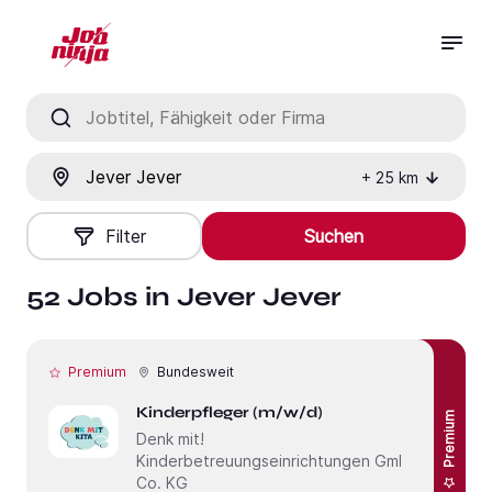
Jobtitel, Fähigkeit oder Firma
Ort
+
25
km
Filter
Suchen
52 Jobs in Jever Jever
Premium
Bundesweit
Kinderpfleger (m/w/d)
Premium
Denk mit!
Kinderbetreuungseinrichtungen GmbH &
Co. KG