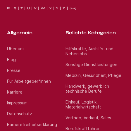
R
S
T
U
V
W
X
Y
Z
0-9
Allgemein
Beliebte Kategorien
Über uns
Hilfskräfte, Aushilfs- und
Nebenjobs
Blog
Sonstige Dienstleistungen
Presse
Medizin, Gesundheit, Pflege
Für Arbeitgeber*innen
Handwerk, gewerblich
technische Berufe
Karriere
Einkauf, Logistik,
Impressum
Materialwirtschaft
Datenschutz
Vertrieb, Verkauf, Sales
Barrierefreiheitserklärung
Berufskraftfahrer,