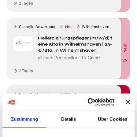
2 Tagen
Schnelle Bewerbung
Neu!
Wilhelmshaven
Heilerziehungspfleger (m/w/d) für
eine Kita in Wilhelmshaven | 23-26
Neu!
€/Std. in Wilhelmshaven
all.medi Personallogistik GmbH
2 Tagen
Schnelle Bewerbung
Wilhelmshaven
Schnelle Bewerbung
Leitender Oberarzt Geriatrie
(m/w/d)
Zustimmung
Details
Über Cookies
FIND YOUR EXPERT – MEDICAL
RECRUITING