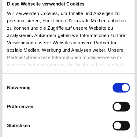
4 Wochen
Diese Webseite verwendet Cookies
Wir verwenden Cookies, um Inhalte und Anzeigen zu
personalisieren, Funktionen für soziale Medien anbieten
Schnelle Bewerbung
Jever Jever
Schnelle Bewerbung
zu können und die Zugriffe auf unsere Website zu
analysieren. Außerdem geben wir Informationen zu Ihrer
Oberarzt Psychosomatik | Reha
(m/w/d)
Verwendung unserer Website an unsere Partner für
FIND YOUR EXPERT – MEDICAL
soziale Medien, Werbung und Analysen weiter. Unsere
RECRUITING
Partner führen diese Informationen möglicherweise mit
weiteren Daten zusammen, die Sie ihnen bereitgestellt
4 Wochen
haben oder die sie im Rahmen Ihrer Nutzung der Dienste
gesammelt haben.
Einwilligungsauswahl
Notwendig
Schnelle Bewerbung
Wilhelmshaven
Schnelle Bewerbung
Oberarzt Psychosomatik | Reha
Präferenzen
(m/w/d)
FIND YOUR EXPERT – MEDICAL
RECRUITING
Statistiken
4 Wochen