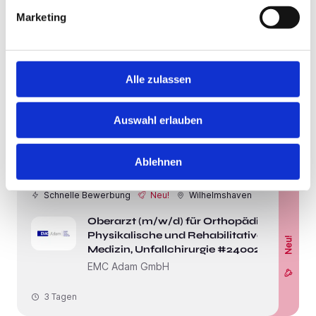
Marketing
Schnelle Bewerbung
Neu!
Wilhelmshaven
Alle zulassen
Facharzt (m/w/d) für
Neu!
Anästhesiologie #22494
EMC Adam GmbH
Auswahl erlauben
3 Tagen
Ablehnen
Schnelle Bewerbung
Neu!
Wilhelmshaven
Oberarzt (m/w/d) für Orthopädie,
Physikalische und Rehabilitative
Neu!
Medizin, Unfallchirurgie #24002
EMC Adam GmbH
3 Tagen