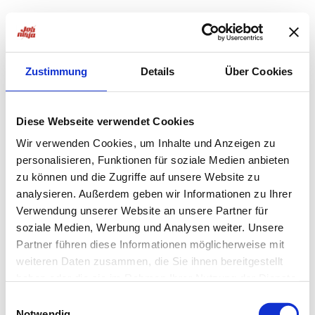
Zustimmung
Details
Über Cookies
Diese Webseite verwendet Cookies
Wir verwenden Cookies, um Inhalte und Anzeigen zu
personalisieren, Funktionen für soziale Medien anbieten
zu können und die Zugriffe auf unsere Website zu
analysieren. Außerdem geben wir Informationen zu Ihrer
Verwendung unserer Website an unsere Partner für
soziale Medien, Werbung und Analysen weiter. Unsere
Partner führen diese Informationen möglicherweise mit
weiteren Daten zusammen, die Sie ihnen bereitgestellt
haben oder die sie im Rahmen Ihrer Nutzung der Dienste
Application error: a
client
-side exception has occurred while
gesammelt haben.
Einwilligungsauswahl
Notwendig
loading
jobninja.com
(see the
browser console
for more