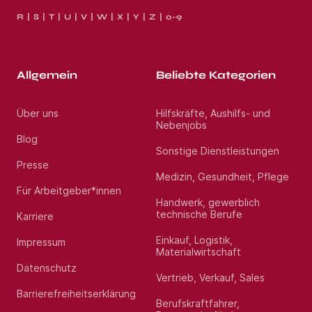
R
S
T
U
V
W
X
Y
Z
0-9
Allgemein
Beliebte Kategorien
Über uns
Hilfskräfte, Aushilfs- und
Nebenjobs
Blog
Sonstige Dienstleistungen
Presse
Medizin, Gesundheit, Pflege
Für Arbeitgeber*innen
Handwerk, gewerblich
technische Berufe
Karriere
Einkauf, Logistik,
Impressum
Materialwirtschaft
Datenschutz
Vertrieb, Verkauf, Sales
Barrierefreiheitserklärung
Berufskraftfahrer,