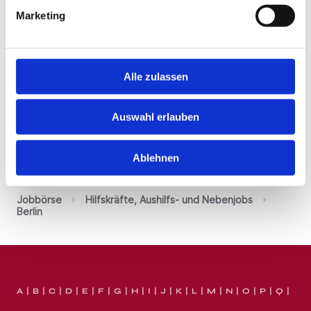
15 / Stunde
Marketing
Kommissionierer (m/w/d) im
Trockenlager mit Staplerschein
jobvalley
Alle zulassen
4 Wochen
Auswahl erlauben
1
Ablehnen
Jobbörse
Hilfskräfte, Aushilfs- und Nebenjobs
Berlin
A
B
C
D
E
F
G
H
I
J
K
L
M
N
O
P
Q