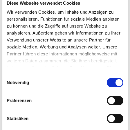
Diese Webseite verwendet Cookies
Berlin
Wir verwenden Cookies, um Inhalte und Anzeigen zu
personalisieren, Funktionen für soziale Medien anbieten
15 / Stunde
Lagermitarbeiter (m/w/d)
zu können und die Zugriffe auf unsere Website zu
Frischeware
analysieren. Außerdem geben wir Informationen zu Ihrer
jobvalley
Verwendung unserer Website an unsere Partner für
soziale Medien, Werbung und Analysen weiter. Unsere
1 Woche
Partner führen diese Informationen möglicherweise mit
weiteren Daten zusammen, die Sie ihnen bereitgestellt
haben oder die sie im Rahmen Ihrer Nutzung der Dienste
Berlin
gesammelt haben.
Einwilligungsauswahl
15 / Stunde
Kommissionierer im Frischelager
Notwendig
(m/w/d) – Spätschicht
jobvalley
Präferenzen
3 Wochen
Statistiken
Berlin