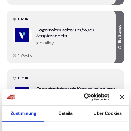
Berlin
15 / Stunde
Lagermitarbeiter (m/w/d)
Staplerschein
jobvalley
1 Woche
Berlin
Quereinsteiger als Kommissionierer
(m/w/d) sehr gute
Deutschkenntnisse
jobvalley
Zustimmung
Details
Über Cookies
1 Woche