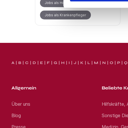
Jobs als Hörakustiker
Jobs als Krankenpfleger
A
B
C
D
E
F
G
H
I
J
K
L
M
N
O
P
Q
Allgemein
Beliebte K
Über uns
Hilfskräfte,
Blog
Sonstige Die
Presse
Medizin, Ge