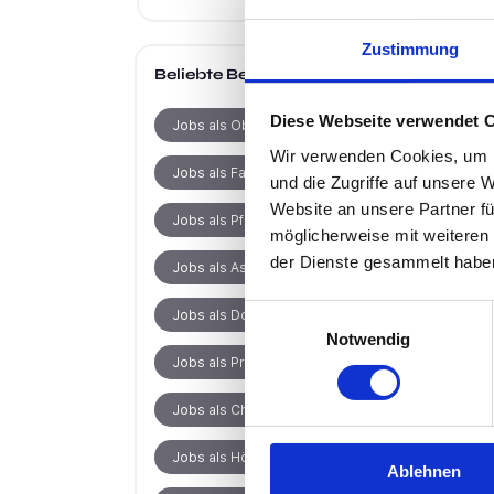
Zustimmung
Beliebte Berufe
Diese Webseite verwendet 
Jobs als Oberarzt
Wir verwenden Cookies, um I
Jobs als Facharzt
und die Zugriffe auf unsere 
Website an unsere Partner fü
Jobs als Pflegefachkraft
möglicherweise mit weiteren
der Dienste gesammelt habe
Jobs als Assistenzarzt
Einwilligungsauswahl
Jobs als Dozent
Notwendig
Jobs als Produktionsmitarbeiter
Jobs als Chefarzt
Jobs als Hörakustikermeister
Ablehnen