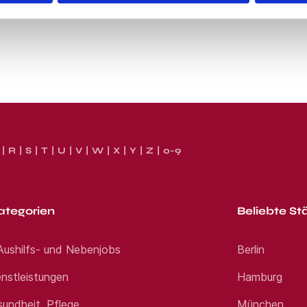
R
S
T
U
V
W
X
Y
Z
0-9
ategorien
Beliebte St
 Aushilfs- und Nebenjobs
Berlin
nstleistungen
Hamburg
sundheit, Pflege
München