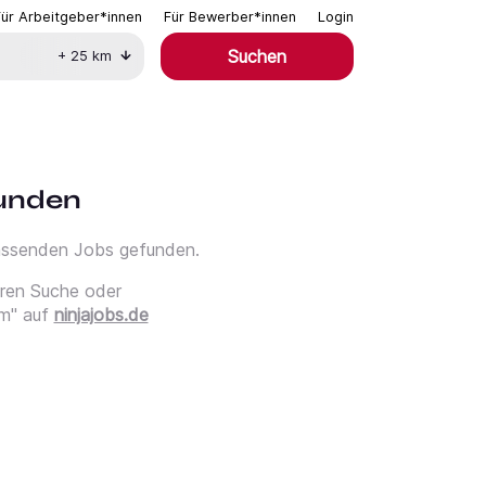
Für Arbeitgeber*innen
Für Bewerber*innen
Login
Suchen
+
25
km
funden
passenden Jobs gefunden.
eren Suche oder
m" auf
ninjajobs.de