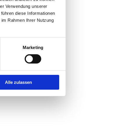
hrer Verwendung unserer
 führen diese Informationen
r console
for more information).
ie im Rahmen Ihrer Nutzung
Marketing
Alle zulassen