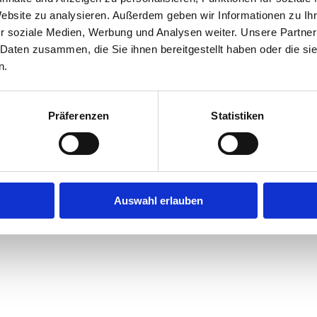
Website zu analysieren. Außerdem geben wir Informationen zu I
r soziale Medien, Werbung und Analysen weiter. Unsere Partner
exception has occurred while loading
jobninja.com
(see the
browse
 Daten zusammen, die Sie ihnen bereitgestellt haben oder die s
n.
Präferenzen
Statistiken
Auswahl erlauben