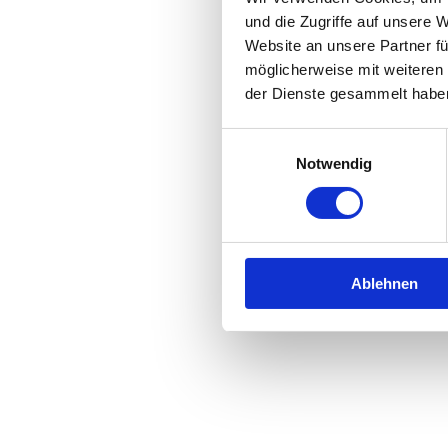
und die Zugriffe auf unsere 
Website an unsere Partner fü
Application error: a
client
-side 
möglicherweise mit weiteren
der Dienste gesammelt habe
Einwilligungsauswahl
Notwendig
Ablehnen