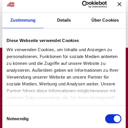
probiere unsere "Jobsuche andersrum"
auf
ninjajobs.de
Zustimmung
Details
Über Cookies
Diese Webseite verwendet Cookies
Wir verwenden Cookies, um Inhalte und Anzeigen zu
personalisieren, Funktionen für soziale Medien anbieten
zu können und die Zugriffe auf unsere Website zu
A
B
C
D
E
F
G
H
I
J
K
L
M
N
O
P
Q
analysieren. Außerdem geben wir Informationen zu Ihrer
Verwendung unserer Website an unsere Partner für
R
S
T
U
V
W
X
Y
Z
0-9
soziale Medien, Werbung und Analysen weiter. Unsere
Partner führen diese Informationen möglicherweise mit
weiteren Daten zusammen, die Sie ihnen bereitgestellt
haben oder die sie im Rahmen Ihrer Nutzung der Dienste
Allgemein
Beliebte Kategorien
gesammelt haben.
Einwilligungsauswahl
Notwendig
Über uns
Hilfskräfte, Aushilfs- und
Nebenjobs