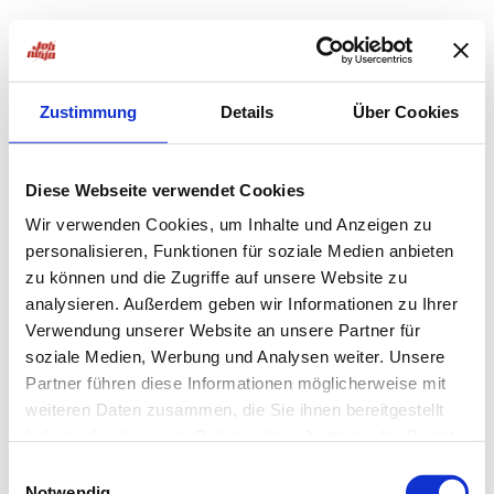
Zustimmung
Details
Über Cookies
Diese Webseite verwendet Cookies
Wir verwenden Cookies, um Inhalte und Anzeigen zu
personalisieren, Funktionen für soziale Medien anbieten
zu können und die Zugriffe auf unsere Website zu
analysieren. Außerdem geben wir Informationen zu Ihrer
Verwendung unserer Website an unsere Partner für
soziale Medien, Werbung und Analysen weiter. Unsere
Partner führen diese Informationen möglicherweise mit
weiteren Daten zusammen, die Sie ihnen bereitgestellt
haben oder die sie im Rahmen Ihrer Nutzung der Dienste
Application error: a
client
-side exception has occurred while
gesammelt haben.
Einwilligungsauswahl
Notwendig
loading
jobninja.com
(see the
browser console
for more