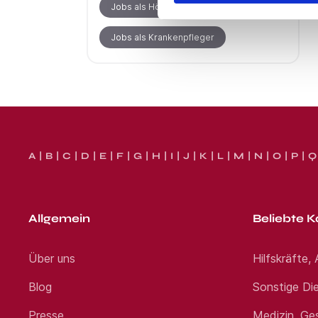
Jobs als Hörakustiker
Jobs als Krankenpfleger
A
B
C
D
E
F
G
H
I
J
K
L
M
N
O
P
Q
Allgemein
Beliebte K
Über uns
Hilfskräfte,
Blog
Sonstige Die
Presse
Medizin, Ge