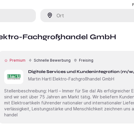
Ort
 Elektro-Fachgroßhandel GmbH
Premium
Schnelle Bewerbung
Freising
Digitale Services und Kundenintegration (m/w
Martin Hartl Elektro-Fachgroßhandel GmbH
Stellenbeschreibung: Hartl – Immer für Sie da! Als erfolgreicher Elektro-Fachgroßhandel in Bayern
sind wir seit über 75 Jahren am Markt tätig. Wir beliefern Kund
mit Elektro­artikeln führender nationaler und inter­nationaler Lief
ver­lässigkeit, Leistungs­stärke und Menschlichkeit zeichnen uns aus. Wir gestalten den Elektro
handel