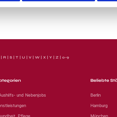
R
S
T
U
V
W
X
Y
Z
0-9
ategorien
Beliebte St
 Aushilfs- und Nebenjobs
Berlin
nstleistungen
Hamburg
sundheit, Pflege
München