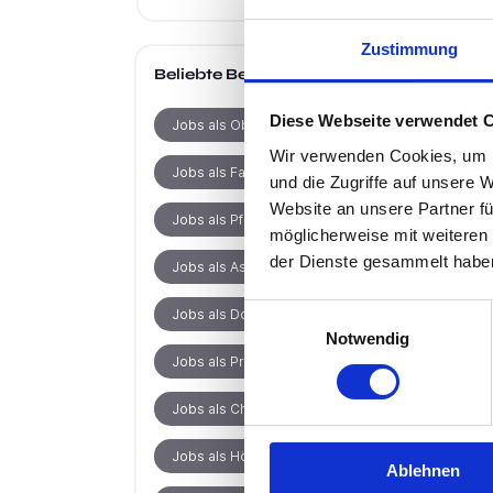
Zustimmung
Beliebte Berufe
Diese Webseite verwendet 
Jobs als Oberarzt
Wir verwenden Cookies, um I
Jobs als Facharzt
und die Zugriffe auf unsere 
Website an unsere Partner fü
Jobs als Pflegefachkraft
möglicherweise mit weiteren
der Dienste gesammelt habe
Jobs als Assistenzarzt
Einwilligungsauswahl
Jobs als Dozent
Notwendig
Jobs als Produktionsmitarbeiter
Jobs als Chefarzt
Jobs als Hörakustikermeister
Ablehnen