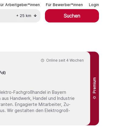
Für Arbeitgeber*innen
Für Bewerber*innen
Login
Suchen
+
25
km
Online seit
4 Wochen
/d)
Premium
en aus Handwerk, Handel und Industrie
eranten. Engagierte Mit­arbeiter, Zu­
­groß­