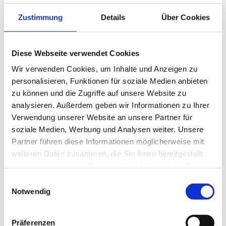
Premium
Pädagogische Fachkräfte (m/w/d)
KJF – Gemeinnützige Ev. Gesellschaft
Zustimmung
Details
Über Cookies
für Kind, Jugend und Familie mbH
3 Wochen
Diese Webseite verwendet Cookies
Wir verwenden Cookies, um Inhalte und Anzeigen zu
personalisieren, Funktionen für soziale Medien anbieten
Premium
Bonn-Bad Godesberg
Homeoffice
zu können und die Zugriffe auf unsere Website zu
Premium
Kita-Leitung (m/w/d)
analysieren. Außerdem geben wir Informationen zu Ihrer
KJF – Gemeinnützige Ev. Gesellschaft
Verwendung unserer Website an unsere Partner für
für Kind, Jugend und Familie mbH
soziale Medien, Werbung und Analysen weiter. Unsere
Partner führen diese Informationen möglicherweise mit
4 Wochen
weiteren Daten zusammen, die Sie ihnen bereitgestellt
haben oder die sie im Rahmen Ihrer Nutzung der Dienste
gesammelt haben.
Einwilligungsauswahl
Notwendig
1
Präferenzen