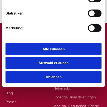
Jobbörse
KJF – Gemeinnützige Ev. Gesellschaft für Kind, Jugend
und Familie mbH
Statistiken
Marketing
A
B
C
D
E
F
G
H
I
J
K
L
M
N
O
P
Q
Alle zulassen
R
S
T
U
V
W
X
Y
Z
0-9
Auswahl erlauben
Allgemein
Beliebte Kategorien
Ablehnen
Über uns
Hilfskräfte, Aushilfs- und
Nebenjobs
Blog
Sonstige Dienstleistungen
Presse
Medizin, Gesundheit, Pflege