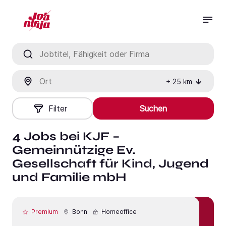
Jobtitel, Fähigkeit oder Firma
Ort
+
25
km
Filter
Suchen
4 Jobs bei KJF –
Gemeinnützige Ev.
Gesellschaft für Kind, Jugend
und Familie mbH
Premium
Bonn
Homeoffice