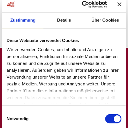
probiere unsere "Jobsuche andersrum"
auf
ninjajobs.de
Zustimmung
Details
Über Cookies
Diese Webseite verwendet Cookies
Wir verwenden Cookies, um Inhalte und Anzeigen zu
personalisieren, Funktionen für soziale Medien anbieten
zu können und die Zugriffe auf unsere Website zu
A
B
C
D
E
F
G
H
I
J
K
L
M
N
O
P
Q
analysieren. Außerdem geben wir Informationen zu Ihrer
Verwendung unserer Website an unsere Partner für
R
S
T
U
V
W
X
Y
Z
0-9
soziale Medien, Werbung und Analysen weiter. Unsere
Partner führen diese Informationen möglicherweise mit
weiteren Daten zusammen, die Sie ihnen bereitgestellt
haben oder die sie im Rahmen Ihrer Nutzung der Dienste
Allgemein
Beliebte Kategorien
gesammelt haben.
Einwilligungsauswahl
Notwendig
Über uns
Hilfskräfte, Aushilfs- und
Nebenjobs