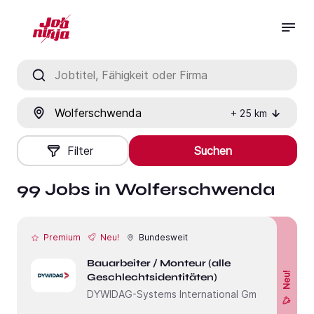
Jobtitel, Fähigkeit oder Firma
Ort
+
25
km
Filter
Suchen
99 Jobs in Wolferschwenda
Premium
Neu!
Bundesweit
Bauarbeiter / Monteur (alle
Neu!
Geschlechtsidentitäten)
DYWIDAG-Systems International GmbH