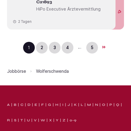
C21893
HiPo Executive Ärztevermittlung
2 Tagen
…
1
2
3
4
5
Jobbörse
Wolferschwenda
A
B
C
D
E
F
G
H
I
J
K
L
M
N
O
P
Q
R
S
T
U
V
W
X
Y
Z
0-9