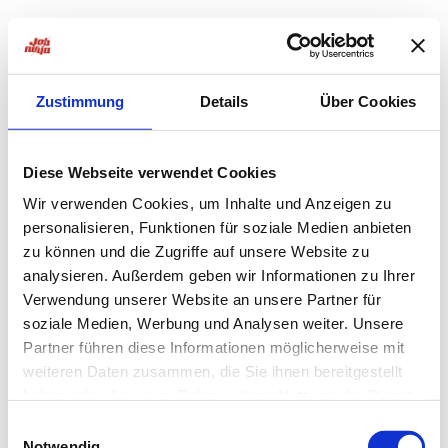
Zustimmung
Details
Über Cookies
Diese Webseite verwendet Cookies
Wir verwenden Cookies, um Inhalte und Anzeigen zu
personalisieren, Funktionen für soziale Medien anbieten
zu können und die Zugriffe auf unsere Website zu
analysieren. Außerdem geben wir Informationen zu Ihrer
Verwendung unserer Website an unsere Partner für
soziale Medien, Werbung und Analysen weiter. Unsere
Partner führen diese Informationen möglicherweise mit
weiteren Daten zusammen, die Sie ihnen bereitgestellt
haben oder die sie im Rahmen Ihrer Nutzung der Dienste
Application error: a
client
-side exception has occurred while
gesammelt haben.
Einwilligungsauswahl
Notwendig
loading
jobninja.com
(see the
browser console
for more