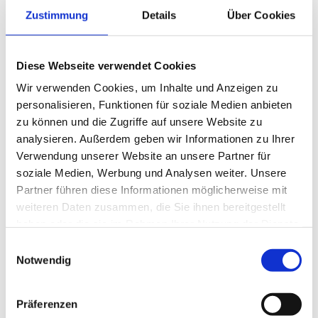
Zustimmung
Details
Über Cookies
Premium
Schnelle Bewerbung
Seevetal
Premium
Diese Webseite verwendet Cookies
Kaufmännische Fachkraft (m/w/d)
Finanzbuchhaltung
Wir verwenden Cookies, um Inhalte und Anzeigen zu
Gebers Energietechnik GmbH
personalisieren, Funktionen für soziale Medien anbieten
zu können und die Zugriffe auf unsere Website zu
4 Wochen
analysieren. Außerdem geben wir Informationen zu Ihrer
Verwendung unserer Website an unsere Partner für
soziale Medien, Werbung und Analysen weiter. Unsere
Premium
Schnelle Bewerbung
Lüneburg
Partner führen diese Informationen möglicherweise mit
weiteren Daten zusammen, die Sie ihnen bereitgestellt
Pflegefachfrau / Pflegefachmann
Premium
haben oder die sie im Rahmen Ihrer Nutzung der Dienste
(m/w/d) - Vollzeit, Teilzeit, Minijob
gesammelt haben.
Pflege- und Therapiezentrum Gut
Einwilligungsauswahl
Wienebüttel GmbH
Notwendig
4 Wochen
Präferenzen