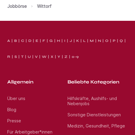
Jobbörse
Wittorf
A
B
C
D
E
F
G
H
I
J
K
L
M
N
O
P
Q
R
S
T
U
V
W
X
Y
Z
0-9
Allgemein
Beliebte Kategorien
Über uns
Hilfskräfte, Aushilfs- und
Nebenjobs
Blog
Sonstige Dienstleistungen
Presse
Medizin, Gesundheit, Pflege
Für Arbeitgeber*innen