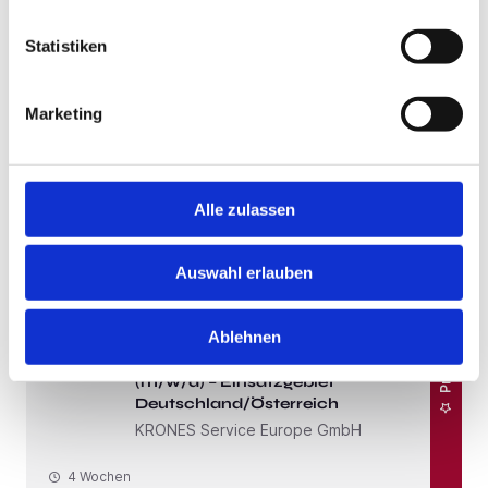
Premium
Bundesweit
Statistiken
Kinderpfleger (m/w/d)
Premium
Denk mit!
Marketing
Kinderbetreuungseinrichtungen GmbH &
Co. KG
1 Woche
Alle zulassen
Auswahl erlauben
Premium
Bundesweit
Servicetechniker im Außendienst /
Ablehnen
Mechatroniker deutschlandweit –
Premium
Inbetriebnahme & Montage
(m/w/d) – Einsatzgebiet
Deutschland/Österreich
KRONES Service Europe GmbH
4 Wochen