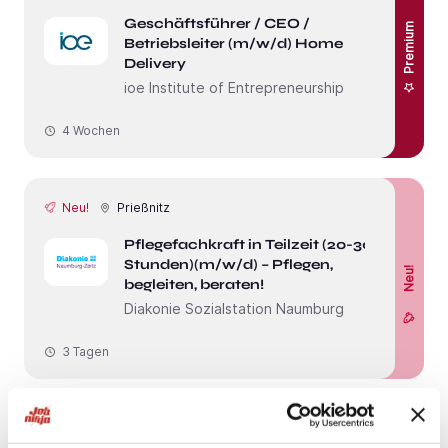
Geschäftsführer / CEO /
Premium
Betriebsleiter (m/w/d) Home
Delivery
ioe Institute of Entrepreneurship
4 Wochen
Neu!
Prießnitz
Pflegefachkraft in Teilzeit (20-30
Stunden)(m/w/d) – Pflegen,
Neu!
begleiten, beraten!
Diakonie Sozialstation Naumburg
3 Tagen
Neu!
Leipzig