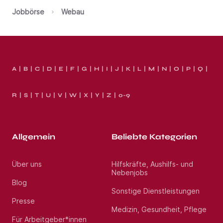
Jobbörse
Webau
A
B
C
D
E
F
G
H
I
J
K
L
M
N
O
P
Q
R
S
T
U
V
W
X
Y
Z
0-9
Allgemein
Beliebte Kategorien
Über uns
Hilfskräfte, Aushilfs- und
Nebenjobs
Blog
Sonstige Dienstleistungen
Presse
Medizin, Gesundheit, Pflege
Für Arbeitgeber*innen