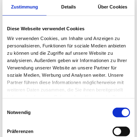
Pflegefachkraft (m/w/d) - Werden
Zustimmung
Details
Über Cookies
Neu!
Sie unser Herzstück!
AWO Seniorenzentrum "Clara Zetkin"
Diese Webseite verwendet Cookies
3 Tagen
Wir verwenden Cookies, um Inhalte und Anzeigen zu
personalisieren, Funktionen für soziale Medien anbieten
zu können und die Zugriffe auf unsere Website zu
Neu!
Tagewerben
analysieren. Außerdem geben wir Informationen zu Ihrer
Pflegefachkraft (m/w/d) - Hier
Verwendung unserer Website an unsere Partner für
Neu!
werde ich wertgeschätzt!
soziale Medien, Werbung und Analysen weiter. Unsere
Wohnpark AM TÖPFERDAMM
Partner führen diese Informationen möglicherweise mit
weiteren Daten zusammen, die Sie ihnen bereitgestellt
3 Tagen
haben oder die sie im Rahmen Ihrer Nutzung der Dienste
gesammelt haben.
Einwilligungsauswahl
Notwendig
Neu!
Pegau
Pflegefachkraft (m/w/d) - werde
Präferenzen
Neu!
jetzt Teil unseres Teams!